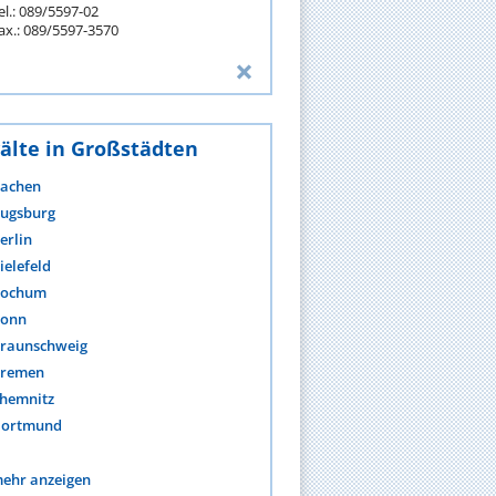
el.: 089/5597-02
ax.: 089/5597-3570
älte in Großstädten
achen
ugsburg
erlin
ielefeld
ochum
onn
raunschweig
remen
hemnitz
ortmund
ehr anzeigen