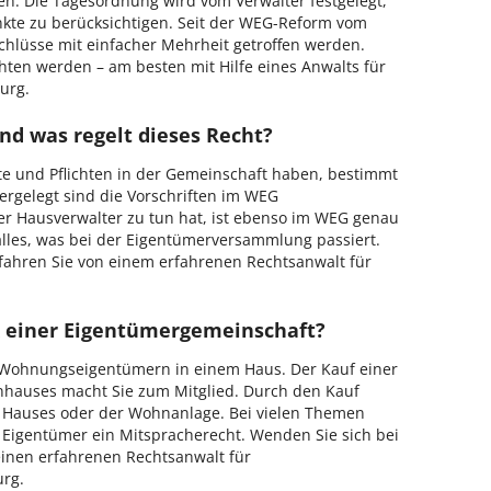
. Die Tagesordnung wird vom Verwalter festgelegt,
unkte zu berücksichtigen. Seit der WEG-Reform vom
chlüsse mit einfacher Mehrheit getroffen werden.
en werden – am besten mit Hilfe eines Anwalts für
urg.
d was regelt dieses Recht?
 und Pflichten in der Gemeinschaft haben, bestimmt
dergelegt sind die Vorschriften im WEG
r Hausverwalter zu tun hat, ist ebenso im WEG genau
 alles, was bei der Eigentümerversammlung passiert.
rfahren Sie von einem erfahrenen Rechtsanwalt für
k einer Eigentümergemeinschaft?
n Wohnungseigentümern in einem Haus. Der Kauf einer
nhauses macht Sie zum Mitglied. Durch den Kauf
 Hauses oder der Wohnanlage. Bei vielen Themen
Eigentümer ein Mitspracherecht. Wenden Sie sich bei
einen erfahrenen Rechtsanwalt für
rg.