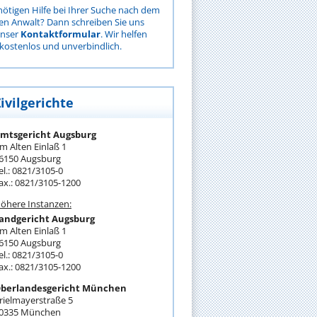
nötigen Hilfe bei Ihrer Suche nach dem
gen Anwalt? Dann schreiben Sie uns
unser
Kontaktformular
. Wir helfen
kostenlos und unverbindlich.
ivilgerichte
mtsgericht Augsburg
m Alten Einlaß 1
6150 Augsburg
el.: 0821/3105-0
ax.: 0821/3105-1200
öhere Instanzen:
andgericht Augsburg
m Alten Einlaß 1
6150 Augsburg
el.: 0821/3105-0
ax.: 0821/3105-1200
berlandesgericht München
rielmayerstraße 5
0335 München