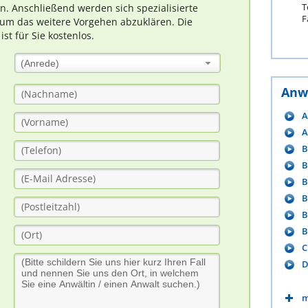
T
rn. Anschließend werden sich spezialisierte
F
um das weitere Vorgehen abzuklären. Die
t für Sie kostenlos.
(Anrede)
Anw
A
A
B
B
B
B
B
B
C
D
m