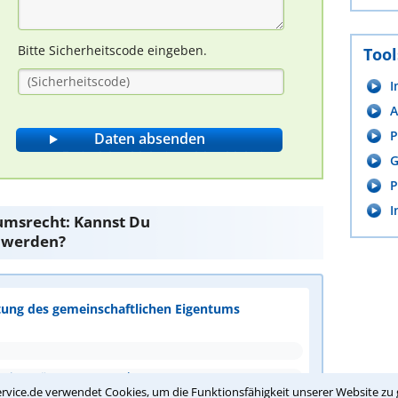
Bitte Sicherheitscode eingeben.
Tool
I
A
P
G
P
I
msrecht: Kannst Du
 werden?
tung des gemeinschaftlichen Eigentums
die Eigentümerversammlung
rvice.de verwendet Cookies, um die Funktionsfähigkeit unserer Website zu 