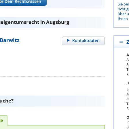
te Dein Rechtswissen
Sie be
richti
über 
Ihnen 
eigentumsrecht in Augsburg
Barwitz
Kontaktdaten
Z
A
A
8
T
F
H
L
A
8
suche?
T
F
O
ge
P
8