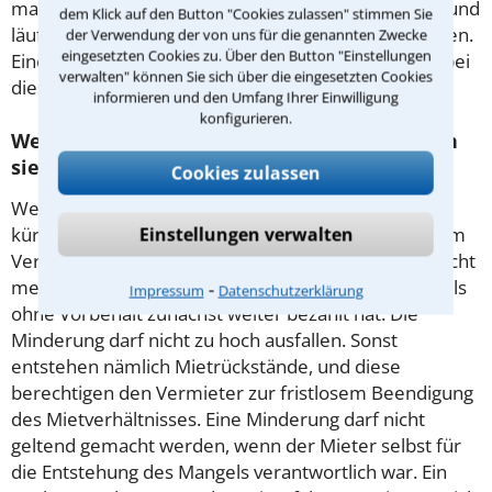
machen. Kümmert sich der Vermieter nicht darum und
dem Klick auf den Button "Cookies zulassen" stimmen Sie
läuft die Frist ab, kann es mit der Minderung losgehen.
der Verwendung der von uns für die genannten Zwecke
eingesetzten Cookies zu. Über den Button "Einstellungen
Eine Beratung durch einen Anwalt in Dresden hilft, bei
verwalten" können Sie sich über die eingesetzten Cookies
diesen Schritten keinen Fehler zu machen.
informieren und den Umfang Ihrer Einwilligung
konfigurieren.
Welche Fehler können Mieter machen, wenn
sie die Miete mindern?
Cookies zulassen
Wer wegen eines Mangels der Wohnung die Miete
kürzen will, muss diesen unbedingt unverzüglich dem
Einstellungen verwalten
Vermieter melden. Die Miete zu kürzen, ist meist nicht
mehr möglich, wenn man sie in Kenntnis des Mangels
⁃
Impressum
Datenschutzerklärung
ohne Vorbehalt zunächst weiter bezahlt hat. Die
Minderung darf nicht zu hoch ausfallen. Sonst
entstehen nämlich Mietrückstände, und diese
berechtigen den Vermieter zur fristlosem Beendigung
des Mietverhältnisses. Eine Minderung darf nicht
geltend gemacht werden, wenn der Mieter selbst für
die Entstehung des Mangels verantwortlich war. Ein