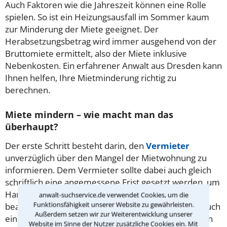
Auch Faktoren wie die Jahreszeit können eine Rolle
spielen. So ist ein Heizungsausfall im Sommer kaum
zur Minderung der Miete geeignet.
Der
Herabsetzungsbetrag wird immer ausgehend von der
Bruttomiete ermittelt, also der Miete inklusive
Nebenkosten. Ein erfahrener Anwalt aus Dresden kann
Ihnen helfen, Ihre Mietminderung richtig zu
berechnen.
Miete mindern – wie macht man das
überhaupt?
Der erste Schritt besteht darin, den
Vermieter
unverzüglich über den Mangel der Mietwohnung zu
informieren. Dem Vermieter sollte dabei auch gleich
schriftlich eine angemessene Frist gesetzt werden, um
Handwerker zu schicken. Die vom Vermieter
anwalt-suchservice.de verwendet Cookies, um die
Funktionsfähigkeit unserer Website zu gewährleisten.
beauftragten Handwerker sollte der
Mieter
dann auch
Außerdem setzen wir zur Weiterentwicklung unserer
einlassen bzw. mit ihnen baldmöglichst einen Termin
Website im Sinne der Nutzer zusätzliche Cookies ein. Mit