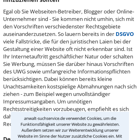
Egal ob Sie Webseiten-Betreiber, Blogger oder Online-
Unternehmer sind - Sie kommen nicht umhin, sich mit
den Vorschriften verschiedenster Rechtsgebiete
auseinanderzusetzen. So lauern bereits in der
DSGVO
viele Fallstricke, die für den juristischen Laien bei der
Gestaltung einer Website oft nicht erkennbar sind. Ist
Ihr Internetauftritt geschäftlicher Natur oder schalten
Sie Werbung, müssen Sie darüber hinaus Vorschriften
des UWG sowie umfangreiche Informationspflichten
berücksichtigen. Dabei können bereits kleine
Unachtsamkeiten kostspielige Abmahnungen nach sich
ziehen - zum Beispiel wegen unvollständiger
Impressumsangaben. Um unnötigen
Rechtsstreitigkeiten vorzubeugen, empfiehlt es sich
daher, Ihren Webauftritt von einem Juristen für IT-
anwalt-suchservice.de verwendet Cookies, um die
Recht in Essen überprüfen zu lassen.
Funktionsfähigkeit unserer Website zu gewährleisten.
Außerdem setzen wir zur Weiterentwicklung unserer
Website im Sinne der Nutzer zusätzliche Cookies ein. Mit
Deshalb empfiehlt es sich bei Fragen zum