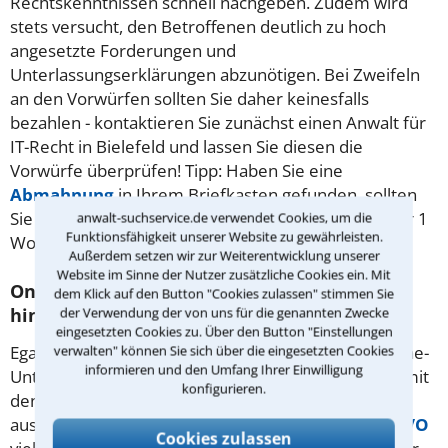
Rechtskenntnissen schnell nachgeben. Zudem wird
stets versucht, den Betroffenen deutlich zu hoch
angesetzte Forderungen und
Unterlassungserklärungen abzunötigen. Bei Zweifeln
an den Vorwürfen sollten Sie daher keinesfalls
bezahlen - kontaktieren Sie zunächst einen Anwalt für
IT-Recht in Bielefeld und lassen Sie diesen die
Vorwürfe überprüfen! Tipp: Haben Sie eine
Abmahnung
in Ihrem Briefkasten gefunden, sollten
Sie umgehend reagieren! Die Frist beträgt meist nur 1
anwalt-suchservice.de verwendet Cookies, um die
Funktionsfähigkeit unserer Website zu gewährleisten.
Woche.
Außerdem setzen wir zur Weiterentwicklung unserer
Website im Sinne der Nutzer zusätzliche Cookies ein. Mit
Onlinerecht - warum Sie einen Anwalt
dem Klick auf den Button "Cookies zulassen" stimmen Sie
hinzuziehen sollten
der Verwendung der von uns für die genannten Zwecke
eingesetzten Cookies zu. Über den Button "Einstellungen
Egal ob Sie Webseiten-Betreiber, Blogger oder Online-
verwalten" können Sie sich über die eingesetzten Cookies
informieren und den Umfang Ihrer Einwilligung
Unternehmer sind - Sie kommen nicht umhin, sich mit
konfigurieren.
den Vorschriften verschiedenster Rechtsgebiete
auseinanderzusetzen. So lauern bereits in der
DSGVO
Cookies zulassen