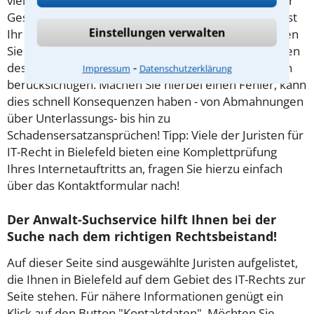
viele Fallstricke, die für den juristischen Laien bei der
Gestaltung einer Website oft nicht erkennbar sind. Ist
Einstellungen verwalten
Ihr Internetauftritt geschäftlicher Natur oder schalten
Sie Werbung, müssen Sie darüber hinaus Vorschriften
⁃
des UWG sowie umfangreiche Informationspflichten
Impressum
Datenschutzerklärung
berücksichtigen. Machen Sie hierbei einen Fehler, kann
dies schnell Konsequenzen haben - von Abmahnungen
über Unterlassungs- bis hin zu
Schadensersatzansprüchen! Tipp: Viele der Juristen für
IT-Recht in Bielefeld bieten eine Komplettprüfung
Ihres Internetauftritts an, fragen Sie hierzu einfach
über das Kontaktformular nach!
Der Anwalt-Suchservice hilft Ihnen bei der
Suche nach dem richtigen Rechtsbeistand!
Auf dieser Seite sind ausgewählte Juristen aufgelistet,
die Ihnen in Bielefeld auf dem Gebiet des IT-Rechts zur
Seite stehen. Für nähere Informationen genügt ein
Klick auf den Button "Kontaktdaten". Möchten Sie