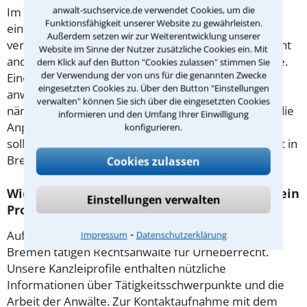
anwalt-suchservice.de verwendet Cookies, um die
Im Rahmen einer Abmahnung wird immer verlangt,
Funktionsfähigkeit unserer Website zu gewährleisten.
eine solche Erklärung zu unterzeichnen. Darin
Außerdem setzen wir zur Weiterentwicklung unserer
versichert man, es nicht wieder zu tun, und verspricht
Website im Sinne der Nutzer zusätzliche Cookies ein. Mit
anderenfalls die Zahlung einer hohen Vertragsstrafe.
dem Klick auf den Button "Cookies zulassen" stimmen Sie
der Verwendung der von uns für die genannten Zwecke
Eine Unterschrift sollte unbedingt nur nach
eingesetzten Cookies zu. Über den Button "Einstellungen
anwaltlicher Beratung erfolgen. Oft kann der Inhalt
verwalten" können Sie sich über die eingesetzten Cookies
nämlich zu Ihren Gunsten abgeändert werden. Für die
informieren und den Umfang Ihrer Einwilligung
Anpassung und Verhandlungen mit der Gegenseite
konfigurieren.
sollte ein erfahrener Rechtsanwalt für Urheberrecht in
Bremen hinzugezogen werden.
Cookies zulassen
Wie finde ich einen guten Anwalt, wenn ich ein
Einstellungen verwalten
Problem aus dem Urheberrecht habe?
⁃
Auf dieser Seite finden Sie eine Übersicht der in
Impressum
Datenschutzerklärung
Bremen tätigen Rechtsanwälte für Urheberrecht.
Unsere Kanzleiprofile enthalten nützliche
Informationen über Tätigkeitsschwerpunkte und die
Arbeit der Anwälte. Zur Kontaktaufnahme mit dem