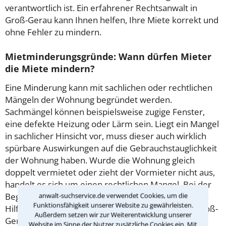
verantwortlich ist. Ein erfahrener Rechtsanwalt in
Groß-Gerau kann Ihnen helfen, Ihre Miete korrekt und
ohne Fehler zu mindern.
Mietminderungsgründe: Wann dürfen Mieter
die Miete mindern?
Eine Minderung kann mit sachlichen oder rechtlichen
Mängeln der Wohnung begründet werden.
Sachmängel können beispielsweise zugige Fenster,
eine defekte Heizung oder Lärm sein. Liegt ein Mangel
in sachlicher Hinsicht vor, muss dieser auch wirklich
spürbare Auswirkungen auf die Gebrauchstauglichkeit
der Wohnung haben. Wurde die Wohnung gleich
doppelt vermietet oder zieht der Vormieter nicht aus,
handelt es sich um einen rechtlichen Mangel. Bei der
anwalt-suchservice.de verwendet Cookies, um die
Begründung Ihrer Mietminderung sollten Sie auf die
Funktionsfähigkeit unserer Website zu gewährleisten.
Hilfe eines erfahrenen Anwalts für
Mietrecht
in Groß-
Außerdem setzen wir zur Weiterentwicklung unserer
Gerau zurückgreifen.
Website im Sinne der Nutzer zusätzliche Cookies ein. Mit