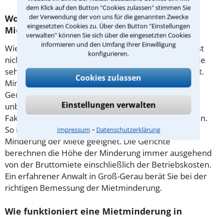
dem Klick auf den Button "Cookies zulassen" stimmen Sie
der Verwendung der von uns für die genannten Zwecke
Wonach richtet sich die Höhe der
eingesetzten Cookies zu. Über den Button "Einstellungen
Mietminderung?
verwalten" können Sie sich über die eingesetzten Cookies
informieren und den Umfang Ihrer Einwilligung
Wie hoch die Minderung der Miete ausfallen kann, ist
konfigurieren.
nicht gesetzlich geregelt. Dies richtet sich danach, wie
sehr im Einzelfall die Wohnnutzung beeinträchtigt ist.
Cookies zulassen
Minderungstabellen listen Beispiele aus
Gerichtsurteilen auf. Diese können jedoch nicht
Einstellungen verwalten
unbedingt auf Ihren Fall übertragen werden. Auch
Faktoren wie die Jahreszeit können eine Rolle spielen.
⁃
So ist ein Heizungsausfall im Sommer kaum zur
Impressum
Datenschutzerklärung
Minderung der Miete geeignet.
Die Gerichte
berechnen die Höhe der Minderung immer ausgehend
von der Bruttomiete einschließlich der Betriebskosten.
Ein erfahrener Anwalt in Groß-Gerau berät Sie bei der
richtigen Bemessung der Mietminderung.
Wie funktioniert eine Mietminderung in