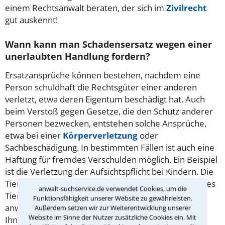
einem Rechtsanwalt beraten, der sich im
Zivilrecht
gut auskennt!
Wann kann man Schadensersatz wegen einer
unerlaubten Handlung fordern?
Ersatzansprüche können bestehen, nachdem eine
Person schuldhaft die Rechtsgüter einer anderen
verletzt, etwa deren Eigentum beschädigt hat. Auch
beim Verstoß gegen Gesetze, die den Schutz anderer
Personen bezwecken, entstehen solche Ansprüche,
etwa bei einer
Körperverletzung
oder
Sachbeschädigung. In bestimmten Fällen ist auch eine
Haftung für fremdes Verschulden möglich. Ein Beispiel
ist die Verletzung der Aufsichtspflicht bei Kindern. Die
Tierhalterhaftung ist nicht von einem Verschulden des
anwalt-suchservice.de verwendet Cookies, um die
Tierhalters abhängig – dieser muss nicht einmal
Funktionsfähigkeit unserer Website zu gewährleisten.
anwesend sein. Ein erfahrener Anwalt in Haan kann
Außerdem setzen wir zur Weiterentwicklung unserer
Website im Sinne der Nutzer zusätzliche Cookies ein. Mit
Ihnen helfen, nach einer unerlaubten Handlung