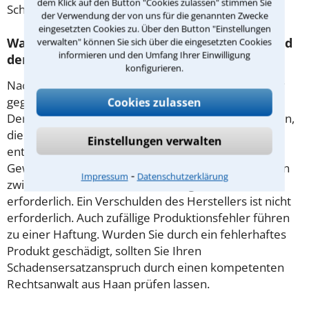
dem Klick auf den Button "Cookies zulassen" stimmen Sie
Schadensersatz zu fordern.
der Verwendung der von uns für die genannten Zwecke
eingesetzten Cookies zu. Über den Button "Einstellungen
Was muss man zum Schadensersatz aufgrund
verwalten" können Sie sich über die eingesetzten Cookies
informieren und den Umfang Ihrer Einwilligung
der Produkthaftung wissen?
konfigurieren.
Nach dem Produkthaftungsgesetz haften Hersteller
gegenüber Verbrauchern für fehlerhafte Produkte.
Cookies zulassen
Der Hersteller haftet für Personen- und Sachschäden,
die infolge der Benutzung eines solchen Produktes
Einstellungen verwalten
entstehen. Es handelt sich nicht um einen
Gewährleistungsanspruch. Vertragliche Beziehungen
⁃
Impressum
Datenschutzerklärung
zwischen Hersteller und Geschädigtem sind nicht
erforderlich. Ein Verschulden des Herstellers ist nicht
erforderlich. Auch zufällige Produktionsfehler führen
zu einer Haftung. Wurden Sie durch ein fehlerhaftes
Produkt geschädigt, sollten Sie Ihren
Schadensersatzanspruch durch einen kompetenten
Rechtsanwalt aus Haan prüfen lassen.