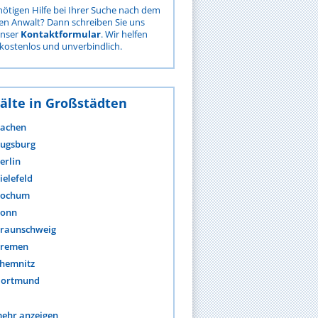
nötigen Hilfe bei Ihrer Suche nach dem
gen Anwalt? Dann schreiben Sie uns
unser
Kontaktformular
. Wir helfen
kostenlos und unverbindlich.
älte in Großstädten
achen
ugsburg
erlin
ielefeld
ochum
onn
raunschweig
remen
hemnitz
ortmund
ehr anzeigen