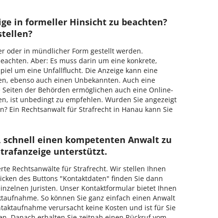
ige in formeller Hinsicht zu beachten?
stellen?
her oder in mündlicher Form gestellt werden.
eachten. Aber: Es muss darin um eine konkrete,
iel um eine Unfallflucht. Die Anzeige kann eine
fen, ebenso auch einen Unbekannten. Auch eine
e Seiten der Behörden ermöglichen auch eine Online-
en, ist unbedingt zu empfehlen. Wurden Sie angezeigt
? Ein Rechtsanwalt für Strafrecht in Hanau kann Sie
i, schnell einen kompetenten Anwalt zu
Strafanzeige unterstützt.
rte Rechtsanwälte für Strafrecht. Wir stellen Ihnen
licken des Buttons "Kontaktdaten" finden Sie dann
einzelnen Juristen. Unser Kontaktformular bietet Ihnen
aktaufnahme. So können Sie ganz einfach einen Anwalt
ntaktaufnahme verursacht keine Kosten und ist für Sie
en. Danach erhalten Sie zeitnah einen Rückruf vom