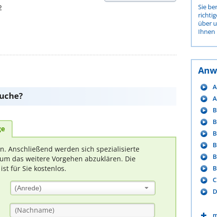
Sie be
2
richti
über 
Ihnen 
Anw
A
suche?
A
B
B
ge
B
B
rn. Anschließend werden sich spezialisierte
B
um das weitere Vorgehen abzuklären. Die
B
t für Sie kostenlos.
C
(Anrede)
D
m