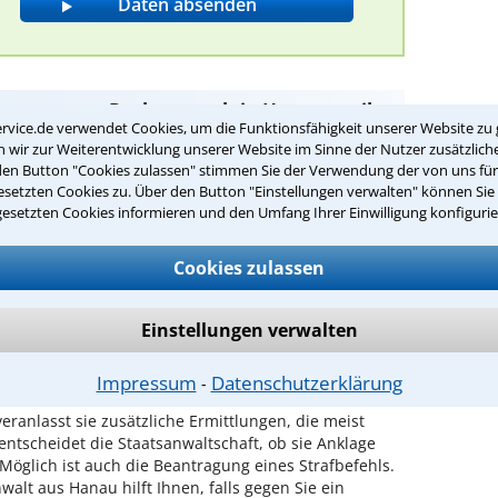
ompetenten Rechtsanwalt in Hanau, weil
rvice.de verwendet Cookies, um die Funktionsfähigkeit unserer Website zu 
 zum Thema Strafanzeige haben?
wir zur Weiterentwicklung unserer Website im Sinne der Nutzer zusätzliche
den Button "Cookies zulassen" stimmen Sie der Verwendung der von uns fü
setzten Cookies zu. Über den Button "Einstellungen verwalten" können Sie 
örden über eine mögliche Straftat. Sie kann durch
gesetzten Cookies informieren und den Umfang Ihrer Einwilligung konfigurie
 Strafantrag jedoch muss vom Geschädigten gestellt
 Voraussetzung für ein Verfahren. Mit Hilfe unserer
Cookies zulassen
d ohne Kosten eine Anfrage an einen guten Anwalt für
n.
Einstellungen verwalten
ch eine Strafanzeige ausgelöst?
ständig. Dabei geht es zum Beispiel um die schnelle
Impressum
Datenschutzerklärung
⁃
er Fall an die Staatsanwaltschaft. Diese muss nun
veranlasst sie zusätzliche Ermittlungen, die meist
entscheidet die Staatsanwaltschaft, ob sie Anklage
 Möglich ist auch die Beantragung eines Strafbefehls.
walt aus Hanau hilft Ihnen, falls gegen Sie ein