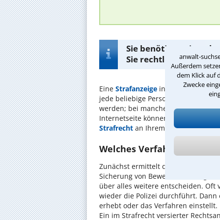
Sie benötigen einen k
anwalt-suchse
Sie rechtliche Fragen
Außerdem setzen 
dem Klick auf 
Zwecke einge
Eine
Strafanzeige
informiert die Beh
ein
jede beliebige Person erfolgen. Ein
werden; bei manchen Delikten ist er
Internetseite können Sie schnell un
Strafrecht
an Ihrem Wohnort sende
Welches Verfahren wird dur
Zunächst ermittelt die Polizei eigen
Sicherung von Beweisen. Dann geht d
über alles weitere entscheiden. Oft 
wieder die Polizei durchführt. Dann 
erhebt oder das Verfahren einstellt.
Ein im Strafrecht versierter Rechtsan