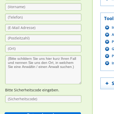
Tool
I
A
P
G
P
I
Bitte Sicherheitscode eingeben.