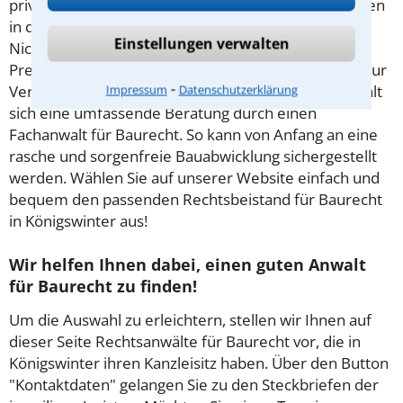
privaten Baurecht festgelegt. Rechtliche Streitigkeiten
in diesem Bereich können vielfältiger Natur sein:
Einstellungen verwalten
Nichteinhaltung von Fristen, fehlende
Preisvereinbarungen oder schlicht Pfusch am Bau. Zur
⁃
Vermeidung von unnötigen Verzögerungen empfiehlt
Impressum
Datenschutzerklärung
sich eine umfassende Beratung durch einen
Fachanwalt für Baurecht. So kann von Anfang an eine
rasche und sorgenfreie Bauabwicklung sichergestellt
werden. Wählen Sie auf unserer Website einfach und
bequem den passenden Rechtsbeistand für Baurecht
in Königswinter aus!
Wir helfen Ihnen dabei, einen guten Anwalt
für Baurecht zu finden!
Um die Auswahl zu erleichtern, stellen wir Ihnen auf
dieser Seite Rechtsanwälte für Baurecht vor, die in
Königswinter ihren Kanzleisitz haben. Über den Button
"Kontaktdaten" gelangen Sie zu den Steckbriefen der