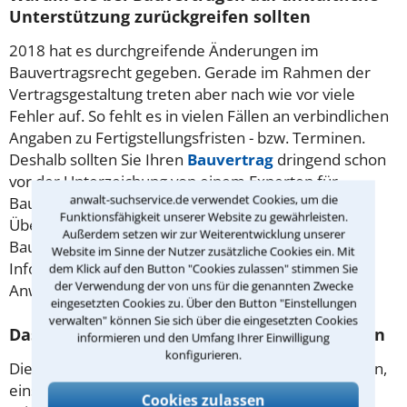
Unterstützung zurückgreifen sollten
2018 hat es durchgreifende Änderungen im
Bauvertragsrecht gegeben. Gerade im Rahmen der
Vertragsgestaltung treten aber nach wie vor viele
Fehler auf. So fehlt es in vielen Fällen an verbindlichen
Angaben zu Fertigstellungsfristen - bzw. Terminen.
Deshalb sollten Sie Ihren
Bauvertrag
dringend schon
vor der Unterzeichung von einem Experten für
anwalt-suchservice.de verwendet Cookies, um die
Baurecht überprüfen lassen! Tipp: Für derartige
Funktionsfähigkeit unserer Website zu gewährleisten.
Überprüfungen bieten einige Rechtsanwälte für
Außerdem setzen wir zur Weiterentwicklung unserer
Baurecht in Königswinter einen Festpreis an,
Website im Sinne der Nutzer zusätzliche Cookies ein. Mit
Informationen hierzu finden sie auf den
dem Klick auf den Button "Cookies zulassen" stimmen Sie
der Verwendung der von uns für die genannten Zwecke
Anwaltsprofilen.
eingesetzten Cookies zu. Über den Button "Einstellungen
verwalten" können Sie sich über die eingesetzten Cookies
Das sollten Sie zum privaten Baurecht wissen
informieren und den Umfang Ihrer Einwilligung
konfigurieren.
Die rechtlichen Beziehungen aller am Bau Beteiligten,
einschließlich Architekten und Nachbarn, sind im
Cookies zulassen