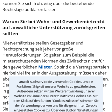
können Sie sich frühzeitig über die bestehende
Rechtslage aufklären lassen.
Warum Sie bei Wohn- und Gewerbemietrecht
auf anwaltliche Unterstützung zurückgreifen
sollten
Mietverhältnisse stellen Gesetzgeber und
Rechtsprechung seit jeher vor große
Herausforderungen. So gelten zum Beispiel die
mieterschützenden Normen des Zivilrechts nicht für
den gewerblichen
Mieter
. So sind die Vertragsparteien
hierbei viel freier in der Ausgestaltung, müssen daher
aber unter Umständen auch ein höheres Risiko tragen.
anwalt-suchservice.de verwendet Cookies, um die
Der Vertragsverhandlung und -gestaltung sollte daher
Funktionsfähigkeit unserer Website zu gewährleisten.
in gewerblichen Mietverhältnissen ein besonders
Außerdem setzen wir zur Weiterentwicklung unserer
Website im Sinne der Nutzer zusätzliche Cookies ein. Mit
hoher Stellenwert beigemessen werden. Ein
dem Klick auf den Button "Cookies zulassen" stimmen Sie
erfahrener Immobilienrechtler in Königswinter kann
der Verwendung der von uns für die genannten Zwecke
Sie zu allen vertraglichen Fragestellungen umfassend
eingesetzten Cookies zu. Über den Button "Einstellungen