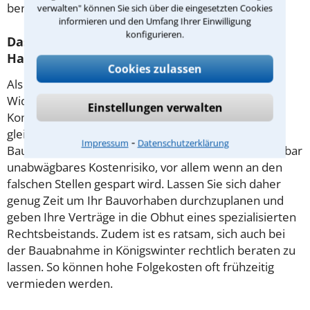
beraten!
verwalten" können Sie sich über die eingesetzten Cookies
informieren und den Umfang Ihrer Einwilligung
konfigurieren.
Das sollten Sie aus rechtlicher Sicht zum
Hausbau wissen
Cookies zulassen
Als Bauherr sieht man sich von Anfang an großen
Widrigkeiten ausgesetzt. Zum einen erschwert die
Einstellungen verwalten
Komplexität des Bau- und Immobilienrechts die
gleichberechtigte Verständigung mit Architekt und
⁃
Impressum
Datenschutzerklärung
Baufirma. Über allem steht zugleich stets ein scheinbar
unabwägbares Kostenrisiko, vor allem wenn an den
falschen Stellen gespart wird. Lassen Sie sich daher
genug Zeit um Ihr Bauvorhaben durchzuplanen und
geben Ihre Verträge in die Obhut eines spezialisierten
Rechtsbeistands. Zudem ist es ratsam, sich auch bei
der Bauabnahme in Königswinter rechtlich beraten zu
lassen. So können hohe Folgekosten oft frühzeitig
vermieden werden.