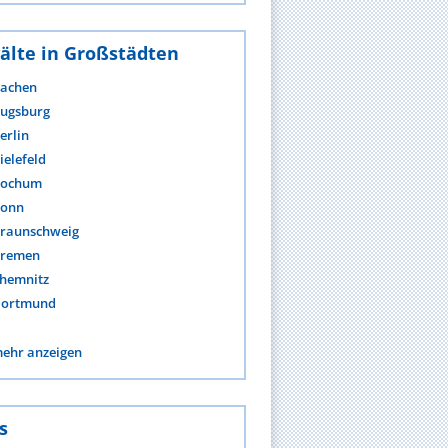
älte in Großstädten
achen
ugsburg
erlin
ielefeld
ochum
onn
raunschweig
remen
hemnitz
ortmund
ehr anzeigen
s