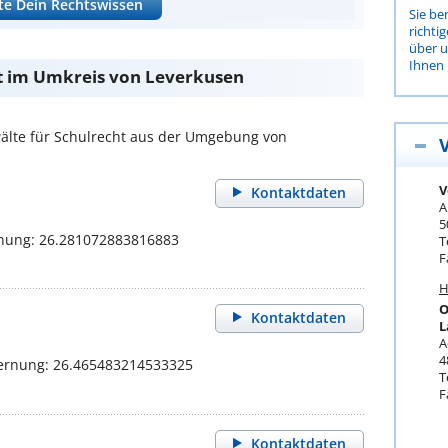
te Dein Rechtswissen
Sie be
richti
über 
Ihnen 
t im Umkreis von Leverkusen
lte für Schulrecht aus der Umgebung von
V
Kontaktdaten
A
5
rnung: 26.281072883816883
T
F
H
O
Kontaktdaten
L
A
4
fernung: 26.465483214533325
T
F
Kontaktdaten