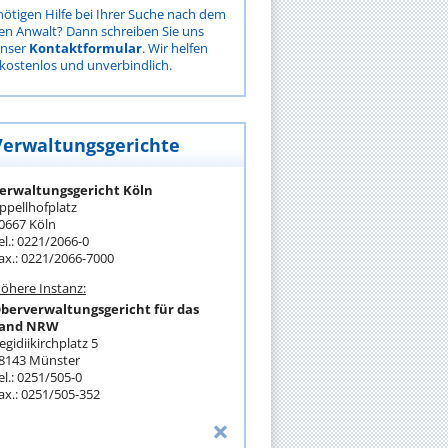
nötigen Hilfe bei Ihrer Suche nach dem
gen Anwalt? Dann schreiben Sie uns
unser
Kontaktformular
. Wir helfen
kostenlos und unverbindlich.
Verwaltungsgerichte
erwaltungsgericht Köln
ppellhofplatz
0667 Köln
el.: 0221/2066-0
ax.: 0221/2066-7000
öhere Instanz:
berverwaltungsgericht für das
and NRW
egidiikirchplatz 5
8143 Münster
el.: 0251/505-0
ax.: 0251/505-352