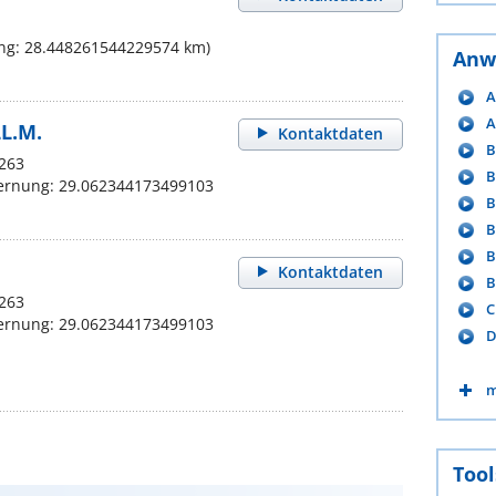
ng: 28.448261544229574 km)
Anw
A
A
LL.M.
Kontaktdaten
B
 263
B
fernung: 29.062344173499103
B
B
B
Kontaktdaten
B
 263
C
fernung: 29.062344173499103
D
m
Tool