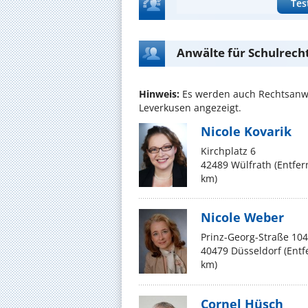
Tes
Anwälte für Schulrech
Hinweis:
Es werden auch Rechtsanwä
Leverkusen angezeigt.
Nicole Kovarik
Kirchplatz 6
42489 Wülfrath (Entfe
km)
Nicole Weber
Prinz-Georg-Straße 104
40479 Düsseldorf (Ent
km)
Cornel Hüsch