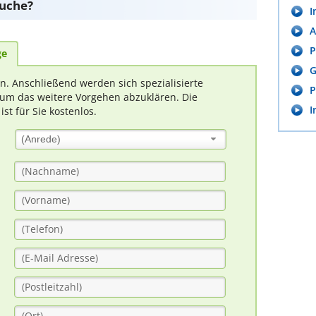
suche?
I
A
P
ge
G
rn. Anschließend werden sich spezialisierte
P
um das weitere Vorgehen abzuklären. Die
I
t für Sie kostenlos.
(Anrede)