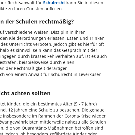
ener Rechtsanwalt für
Schulrecht
kann Sie in diesen
kte zu Ihren Gunsten auflösen.
n der Schulen rechtmäßig?
f verschiedene Weisen, Disziplin in ihren
den Kleiderordnungen erlassen, Essen und Trinken
es Unterrichts verboten. Jedoch gibt es hierfür oft
shalb es sinnvoll sein kann das Gespräch mit der
hingegen durch krasses Fehlverhalten auf, ist es auch
bestrafen, beispielsweise durch einen
 an der Rechtmäßigkeit derartiger
h von einem Anwalt für Schulrecht in Leverkusen
icht achten sollten
tet Kinder, die ein bestimmtes Alter (5 - 7 Jahre)
ind. 12 Jahren eine Schule zu besuchen. Die genaue
kte insbesondere im Rahmen der Corona-Krise wieder
 Zwar gewährleisten mittlerweile nahezu alle Schulen
en, die von Quarantäne-Maßnahmen betroffen sind.
ist jedoch, ob besonders gefährdete Kinder oder