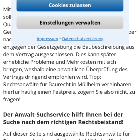
Cookies zulassen
Mit der Einführung des Bauvertrags im Jahre 2018
sollten Bauherren und Bauunternehmer mehr
Einstellungen verwalten
Qualitäts-, Preis- und Rechtssicherheit erhalten.
Gerade im Rahmen der Vertragsgestaltung treten aber
⁃
nach wie vor viele Fehler auf. So wird teilweise
Impressum
Datenschutzerklärung
entgegen der Gesetzgebung die Baubeschreibung aus
dem Vertrag ausgeschlossen. Dies kann später
erhebliche Probleme und Mehrkosten mit sich
bringen, weshalb eine anwaltliche Überprüfung des
Vertrags dringend empfohlen wird. Tipp:
Rechtsanwälte für Baurecht in Müllheim vereinbaren
hierfür häufig einen Festpreis, zögern Sie also nicht, zu
fragen!
Der Anwalt-Suchservice hilft Ihnen bei der
Suche nach dem richtigen Rechtsbeistand!
Auf dieser Seite sind ausgewählte Rechtsanwälte für