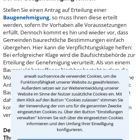
Stellen Sie einen Antrag auf Erteilung einer
Baugenehmigung
, so muss Ihnen diese erteilt
werden, sofern Ihr Vorhaben alle Voraussetzungen
erfüllt. Dennoch kommt es hin und wieder vor, dass
Gemeinden baurechtliche Bestimmungen einfach
übergehen. Hier kann die Verpflichtungsklage helfen:
Bei erfolgreicher Klage wird die Baufsichtsbehörde zur
Erteilung der Genehmigung verurteilt. Als von einem
Bauprojekt betroffener Nachbar besteht zudem die
anwalt-suchservice.de verwendet Cookies, um die
Möglichkeit, die Entscheidung der Behörde durch eine
Funktionsfähigkeit unserer Website zu gewährleisten.
Anfechtungsklage aufheben zu lassen. Wichtig dabei:
Außerdem setzen wir zur Weiterentwicklung unserer
Bauordnungsrecht ist Landesrecht. Es empfiehlt sich
Website im Sinne der Nutzer zusätzliche Cookies ein. Mit
daher, einen Anwalt für Baurecht in Müllheim zu
dem Klick auf den Button "Cookies zulassen" stimmen Sie
der Verwendung der von uns für die genannten Zwecke
kontaktieren, der mit den jeweiligen Besonderheiten
eingesetzten Cookies zu. Über den Button "Einstellungen
vertraut ist.
verwalten" können Sie sich über die eingesetzten Cookies
informieren und den Umfang Ihrer Einwilligung
Deshalb empfiehlt es sich, bei Fragen zum
konfigurieren.
Thema Baurecht einen Anwalt aufzusuchen