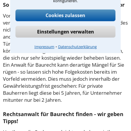
konfigurieren.
So gehen Sie am besten gegen Baumängel vor
Cookies zulassen
Von einem Baumangel spricht man, wenn die
vertraglich vereinbarte Beschaffenheit eines Gebäudes
nicht vollständig besteht. Hierunter fällt unter
Einstellungen verwalten
anderem der fehlerhafte Einbau von Fenstern und
Türen oder ein unsauber verarbeitetes Dach. Diese
⁃
Impressum
Datenschutzerklärung
können sich zu regelrechten Bauschäden entwickeln,
die sich nur sehr kostspielig wieder beheben lassen.
Ein Anwalt für Baurecht kann derartige Mängel für Sie
rügen - so lassen sich hohe Folgekosten bereits im
Vorfeld vermeiden. Dies muss jedoch innerhalb der
Gewährleistungsfrist geschehen: Für private
Bauherren liegt diese bei 5 Jahren, für Unternehmer
mitunter nur bei 2 Jahren.
Rechtsanwalt für Baurecht finden - wir geben
Tipps!