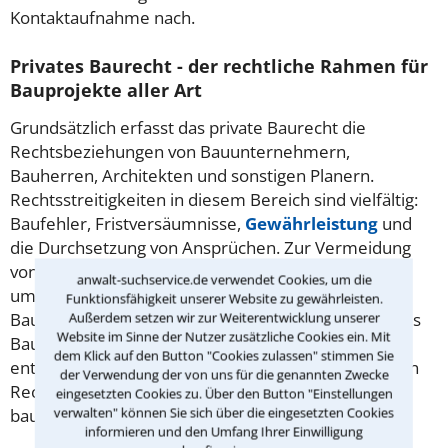
Kontaktaufnahme nach.
Privates Baurecht - der rechtliche Rahmen für
Bauprojekte aller Art
Grundsätzlich erfasst das private Baurecht die
Rechtsbeziehungen von Bauunternehmern,
Bauherren, Architekten und sonstigen Planern.
Rechtsstreitigkeiten in diesem Bereich sind vielfältig:
Baufehler, Fristversäumnisse,
Gewährleistung
und
die Durchsetzung von Ansprüchen. Zur Vermeidung
von unnötigen Verzögerungen empfiehlt sich eine
anwalt-suchservice.de verwendet Cookies, um die
umfassende Beratung durch einen Fachanwalt für
Funktionsfähigkeit unserer Website zu gewährleisten.
Baurecht. Damit einer gelungenen Realisierung Ihres
Außerdem setzen wir zur Weiterentwicklung unserer
Website im Sinne der Nutzer zusätzliche Cookies ein. Mit
Bauprojekts auch aus rechtlicher Sicht nichts mehr
dem Klick auf den Button "Cookies zulassen" stimmen Sie
entgegensteht. Wir helfen Ihnen dabei, den richtigen
der Verwendung der von uns für die genannten Zwecke
Rechtsanwalt für Baurecht in Niederwiesa für Ihr
eingesetzten Cookies zu. Über den Button "Einstellungen
verwalten" können Sie sich über die eingesetzten Cookies
baurechtliches Anliegen zu finden!
informieren und den Umfang Ihrer Einwilligung