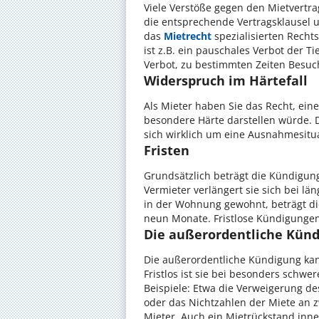
Viele Verstöße gegen den Mietvertr
die entsprechende Vertragsklausel u
das
Mietrecht
spezialisierten Recht
ist z.B. ein pauschales Verbot der T
Verbot, zu bestimmten Zeiten Besu
Widerspruch im Härtefall
Als Mieter haben Sie das Recht, ei
besondere Härte darstellen würde. D
sich wirklich um eine Ausnahmesitua
Fristen
Grundsätzlich beträgt die Kündigung
Vermieter verlängert sie sich bei lä
in der Wohnung gewohnt, beträgt die
neun Monate. Fristlose Kündigungen
Die außerordentliche Kün
Die außerordentliche Kündigung kann 
Fristlos ist sie bei besonders schwe
Beispiele: Etwa die Verweigerung 
oder das Nichtzahlen der Miete an 
Mieter. Auch ein Mietrückstand inne