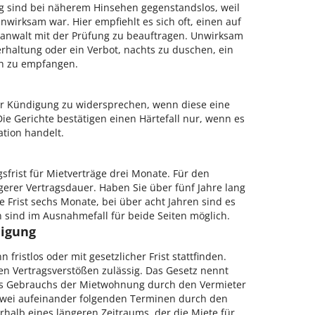
ag sind bei näherem Hinsehen gegenstandslos, weil
nwirksam war. Hier empfiehlt es sich oft, einen auf
sanwalt mit der Prüfung zu beauftragen. Unwirksam
ierhaltung oder ein Verbot, nachts zu duschen, ein
ch zu empfangen.
ner Kündigung zu widersprechen, wenn diese eine
ie Gerichte bestätigen einen Härtefall nur, wenn es
tion handelt.
sfrist für Mietverträge drei Monate. Für den
ngerer Vertragsdauer. Haben Sie über fünf Jahre lang
 Frist sechs Monate, bei über acht Jahren sind es
 sind im Ausnahmefall für beide Seiten möglich.
digung
fristlos oder mit gesetzlicher Frist stattfinden.
ren Vertragsverstößen zulässig. Das Gesetz nennt
des Gebrauchs der Mietwohnung durch den Vermieter
zwei aufeinander folgenden Terminen durch den
rhalb eines längeren Zeitraums, der die Miete für