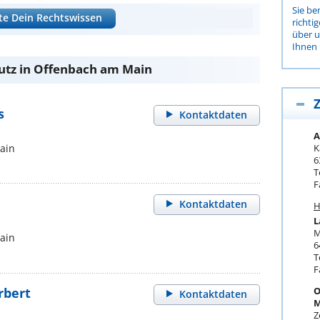
Sie be
te Dein Rechtswissen
richti
über 
Ihnen 
utz in Offenbach am Main
Z
s
Kontaktdaten
A
ain
K
6
T
F
Kontaktdaten
H
L
M
ain
6
T
F
rbert
O
Kontaktdaten
M
Z