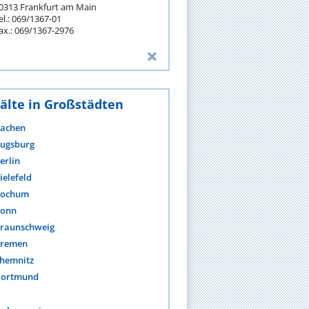
0313 Frankfurt am Main
el.: 069/1367-01
ax.: 069/1367-2976
älte in Großstädten
achen
ugsburg
erlin
ielefeld
ochum
onn
raunschweig
remen
hemnitz
ortmund