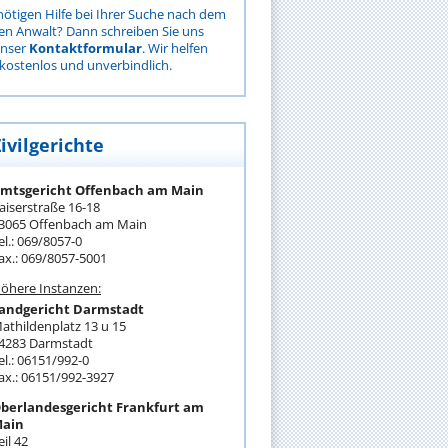
nötigen Hilfe bei Ihrer Suche nach dem
gen Anwalt? Dann schreiben Sie uns
unser
Kontaktformular
. Wir helfen
kostenlos und unverbindlich.
ivilgerichte
mtsgericht Offenbach am Main
aiserstraße 16-18
3065 Offenbach am Main
el.: 069/8057-0
ax.: 069/8057-5001
öhere Instanzen:
andgericht Darmstadt
athildenplatz 13 u 15
4283 Darmstadt
el.: 06151/992-0
ax.: 06151/992-3927
berlandesgericht Frankfurt am
ain
eil 42