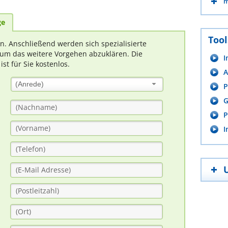
m
ge
Tool
rn. Anschließend werden sich spezialisierte
um das weitere Vorgehen abzuklären. Die
I
t für Sie kostenlos.
A
(Anrede)
P
G
P
I