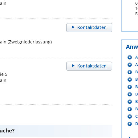
ain
6
T
F
Kontaktdaten
in (Zweigniederlassung)
Anw
A
A
Kontaktdaten
B
ße 5
B
ain
B
B
B
B
C
D
suche?