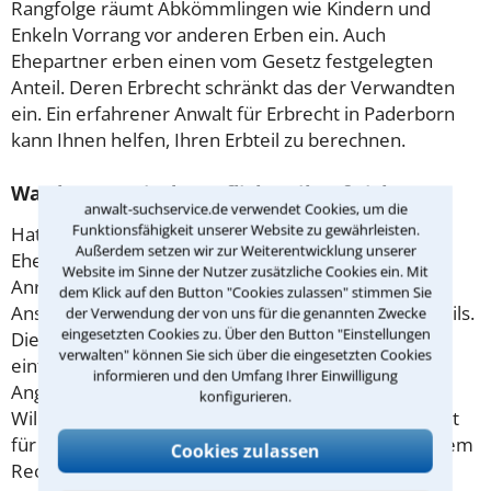
Rangfolge räumt Abkömmlingen wie Kindern und
Enkeln Vorrang vor anderen Erben ein. Auch
Ehepartner erben einen vom Gesetz festgelegten
Anteil. Deren Erbrecht schränkt das der Verwandten
ein. Ein erfahrener Anwalt für Erbrecht in Paderborn
kann Ihnen helfen, Ihren Erbteil zu berechnen.
Was hat es mit dem Pflichtteil auf sich?
anwalt-suchservice.de verwendet Cookies, um die
Funktionsfähigkeit unserer Website zu gewährleisten.
Hat der Erblasser nahe Angehörige oder den
Außerdem setzen wir zur Weiterentwicklung unserer
Ehepartner vom Erbe ausgeschlossen, haben diese
Website im Sinne der Nutzer zusätzliche Cookies ein. Mit
Anrecht auf einen
Pflichtteil
. Der Betreffende hat
dem Klick auf den Button "Cookies zulassen" stimmen Sie
Anspruch auf die Hälfte seines gesetzlichen Erbanteils.
der Verwendung der von uns für die genannten Zwecke
eingesetzten Cookies zu. Über den Button "Einstellungen
Diesen Betrag muss man jedoch von den Erben
verwalten" können Sie sich über die eingesetzten Cookies
einfordern. Es gibt Ausnahmefälle, in denen
informieren und den Umfang Ihrer Einwilligung
Angehörigen auch dieser Betrag durch den letzten
konfigurieren.
Willen entzogen werden kann. Ein erfahrener Anwalt
für Erbrecht in Paderborn kann Ihnen helfen, zu Ihrem
Cookies zulassen
Recht zu kommen.