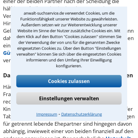
einer der beiden Partner nach der Scheidung die
hälftige Aufteilung des in der Ehe entstandenen
anwalt-suchservice.de verwendet Cookies, um die
Vermögenszuwachses beantragen. Hinweis:
Funktionsfähigkeit unserer Website zu gewährleisten.
Hinzugewonnene Vermögenswerte müssen nur in
Außerdem setzen wir zur Weiterentwicklung unserer
Geld ausgezahlt werden - ein gemeinsames Haus kann
Website im Sinne der Nutzer zusätzliche Cookies ein. Mit
dem Klick auf den Button "Cookies zulassen" stimmen Sie
daher unter Umständen behalten werden. Im Rahmen
der Verwendung der von uns für die genannten Zwecke
eines Ehevertrags kann alternativ auch eine
eingesetzten Cookies zu. Über den Button "Einstellungen
Gütertrennung
oder eine Gütergemeinschaft
verwalten" können Sie sich über die eingesetzten Cookies
vereinbart werden.
informieren und den Umfang Ihrer Einwilligung
konfigurieren.
Das gilt es beim Thema Unterhalt zu beachten
Cookies zulassen
Häufig stellt sich mit der Scheidung erst einmal die
Frage nach der finanziellen Versorgung - die aus
Einstellungen verwalten
rechtlicher Sicht situationsabhängig ist: So ist der für
Kinder zu zahlende Mindestbetrag in der Düsseldorfer
⁃
Impressum
Datenschutzerklärung
Tabelle beispielsweise genau festgelegt. Die Zahlungen
für getrennt lebende Ehepartner sind hingegen davon
abhängig, inwieweit einer von beiden finanziell auf den