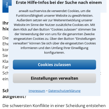
Erste Hilfe-Infos bei der Suche nach einem
Anwalt für Scheidung in Köln
anwalt-suchservice.de verwendet Cookies, um die
Funktionsfähigkeit unserer Website zu gewährleisten.
Außerdem setzen wir zur Weiterentwicklung unserer
Ihren Scheidungsanwalt in Köln finden Sie
Website im Sinne der Nutzer zusätzliche Cookies ein. Mit
hier!
dem Klick auf den Button "Cookies zulassen" stimmen Sie
der Verwendung der von uns für die genannten Zwecke
Die Folgen, die eine
Scheidung
hat, sind für viele
eingesetzten Cookies zu. Über den Button "Einstellungen
verwalten" können Sie sich über die eingesetzten Cookies
Ehepaare im Vorhinein oft noch unklar. Mit einem
informieren und den Umfang Ihrer Einwilligung
kompetenten Rechtsbeistand an Ihrer Seite können
konfigurieren.
Sie in dieser Zeit zumindest in rechtlicher Hinsicht
Klarheit schaffen. Zudem herrscht vor dem
Cookies zulassen
Familiengericht Anwaltszwang, d.h. der
Scheidungsantrag muss zwingend von einem Anwalt
Einstellungen verwalten
eingereicht werden.
⁃
Scheidung - wie werden Haus und Vermögen
Impressum
Datenschutzerklärung
aufgeteilt?
Die schwersten Konflikte in einer Scheidung entstehen