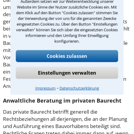
Außerdem setzen wir zur Weiterentwicklung unserer
umfassend reformiert - so wollte man dem Wunsch
Website im Sinne der Nutzer zusätzliche Cookies ein. Mit
dem Klick auf den Button "Cookies zulassen" stimmen Sie
des Bauherrn nach Preis- und Qualitätssicherheit
der Verwendung der von uns für die genannten Zwecke
gerecht werden. Dennoch treten nach wie vor bereits
eingesetzten Cookies zu. Über den Button "Einstellungen
beim Abschluss des Vertrages viele Fehler auf. So fehlt
verwalten" können Sie sich über die eingesetzten Cookies
in vielen Fällen bereits eine detaillierte
informieren und den Umfang Ihrer Einwilligung
konfigurieren.
Baubeschreibung. Da dies erhebliche Kostennachteile
mit sich bringen kann, empfiehlt sich eine
Cookies zulassen
Vorabprüfung durch einen erfahrenen Anwalt für
Baurecht. Tipp: Für derartige Überprüfungen bieten
einige Rechtsanwälte für Baurecht in Speyer einen
Einstellungen verwalten
Festpreis an, Informationen hierzu finden sie auf den
Anwaltsprofilen.
⁃
Impressum
Datenschutzerklärung
Anwaltliche Beratung im privaten Baurecht
Das private Baurecht betrifft generell die
Rechtsbeziehungen all derjenigen, die an der Planung
und Ausführung eines Bauvorhabens beteiligt sind.
Rechtliche Fragen treten dabei immer dann auf, wenn