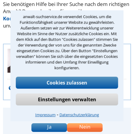
Sie benötigen Hilfe bei Ihrer Suche nach dem richtigen
Anwalt? Dann schreiben Sie uns über unser
anwalt-suchservice.de verwendet Cookies, um die
Kontaktformular
. Wir helfen Ihnen kostenlos und
Funktionsfähigkeit unserer Website zu gewährleisten.
unverbindlich.
Außerdem setzen wir zur Weiterentwicklung unserer
Website im Sinne der Nutzer zusätzliche Cookies ein. Mit
dem Klick auf den Button "Cookies zulassen" stimmen Sie
der Verwendung der von uns für die genannten Zwecke
eingesetzten Cookies zu. Über den Button "Einstellungen
Anwalt-Suchservice
verwalten" können Sie sich über die eingesetzten Cookies
Juristische Redaktion
informieren und den Umfang Ihrer Einwilligung
konfigurieren.
Stephan Buch
Cookies zulassen
E-Mail schreiben
Einstellungen verwalten
⁃
Impressum
Datenschutzerklärung
Hat Ihnen dieser Rechtstipp geholfen?
Ja
Nein