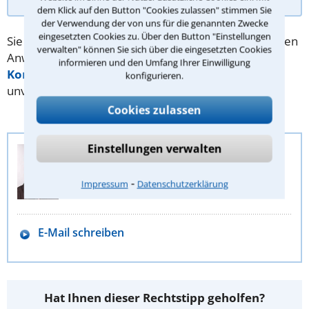
dem Klick auf den Button "Cookies zulassen" stimmen Sie
der Verwendung der von uns für die genannten Zwecke
eingesetzten Cookies zu. Über den Button "Einstellungen
Sie benötigen Hilfe bei Ihrer Suche nach dem richtigen
verwalten" können Sie sich über die eingesetzten Cookies
Anwalt? Dann schreiben Sie uns über unser
informieren und den Umfang Ihrer Einwilligung
Kontaktformular
. Wir helfen Ihnen kostenlos und
konfigurieren.
unverbindlich.
Cookies zulassen
Einstellungen verwalten
Anwalt-Suchservice
Juristische Redaktion
⁃
Impressum
Datenschutzerklärung
Stephan Buch
E-Mail schreiben
Hat Ihnen dieser Rechtstipp geholfen?