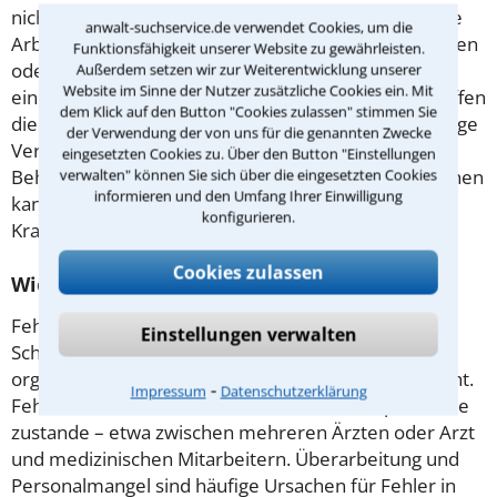
nicht entspricht. Wird ein Patient geschädigt, weil die
anwalt-suchservice.de verwendet Cookies, um die
Arbeitsabläufe in Praxis oder Klinik nicht funktionieren
Funktionsfähigkeit unserer Website zu gewährleisten.
oder die Hygiene nicht stimmt, handelt es sich um
Außerdem setzen wir zur Weiterentwicklung unserer
Website im Sinne der Nutzer zusätzliche Cookies ein. Mit
einen Organisationsfehler. Aufklärungsfehler betreffen
dem Klick auf den Button "Cookies zulassen" stimmen Sie
die Risiken einer Behandlung oder OP und das richtige
der Verwendung der von uns für die genannten Zwecke
Verhalten danach. Ein in Sachen medizinische
eingesetzten Cookies zu. Über den Button "Einstellungen
verwalten" können Sie sich über die eingesetzten Cookies
Behandlungsfehler erfahrener Rechtsanwalt in Aachen
informieren und den Umfang Ihrer Einwilligung
kann prüfen, ob Sie Ansprüche gegen Arzt oder
konfigurieren.
Krankenhaus haben.
Cookies zulassen
Wie kommt es zu Behandlungsfehlern?
Fehler gelten oft als Tabu. Passieren sie, ist es die
Einstellungen verwalten
Schuld einer Person – über Gründe oder
organisatorische Änderungen wird nicht nachgedacht.
⁃
Impressum
Datenschutzerklärung
Fehler kommen oft durch Kommunikationsprobleme
zustande – etwa zwischen mehreren Ärzten oder Arzt
und medizinischen Mitarbeitern. Überarbeitung und
Personalmangel sind häufige Ursachen für Fehler in