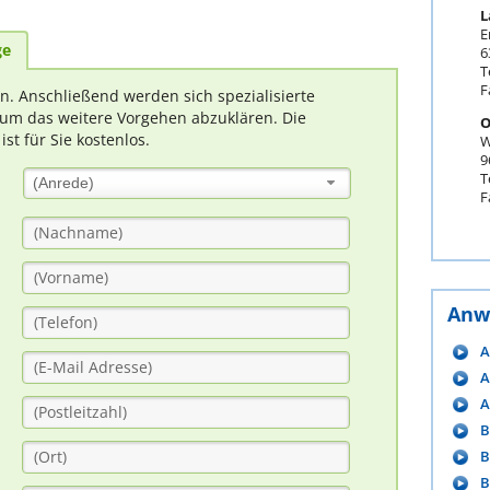
L
E
ge
6
T
F
rn. Anschließend werden sich spezialisierte
um das weitere Vorgehen abzuklären. Die
O
t für Sie kostenlos.
W
9
T
(Anrede)
F
Anw
A
A
A
B
B
B