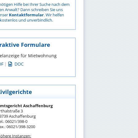
nötigen Hilfe bei Ihrer Suche nach dem
gen Anwalt? Dann schreiben Sie uns
unser
Kontaktformular
. Wir helfen
kostenlos und unverbindlich.
raktive Formulare
lanzeige für Mietwohnung
DF
|
DOC
ivilgerichte
mtsgericht Aschaffenburg
rthalstraße 3
3739 Aschaffenburg
el.: 06021/398-0
ax.: 06021/398-3200
öhere Instanzen: