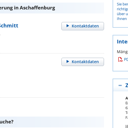
Sie be
erung in Aschaffenburg
richti
über 
Ihnen 
 Schmitt
Kontaktdaten
A
Inte
Mänge
P
Kontaktdaten
Z
A
E
6
T
F
suche?
H