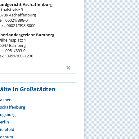
andgericht Aschaffenburg
rthalstraße 3
3739 Aschaffenburg
el.: 06021/398-0
ax.: 06021/398-3000
berlandesgericht Bamberg
ilhelmsplatz 1
6047 Bamberg
el.: 0951/833-0
ax.: 0951/833-1230
älte in Großstädten
achen
schaffenburg
ugsburg
erlin
ielefeld
ochum