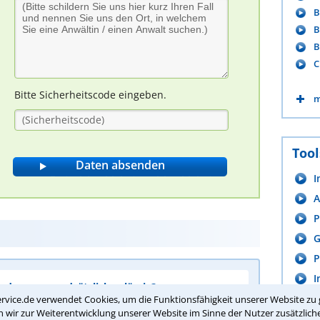
B
B
B
C
Bitte Sicherheitscode eingeben.
m
Tool
I
A
P
G
P
I
nderung grundsätzlich zulässig?
rvice.de verwendet Cookies, um die Funktionsfähigkeit unserer Website zu 
wir zur Weiterentwicklung unserer Website im Sinne der Nutzer zusätzliche