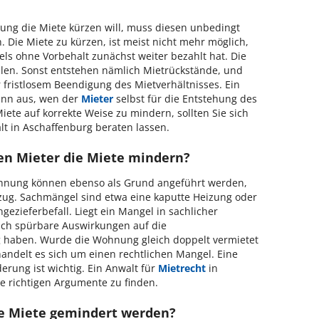
ng die Miete kürzen will, muss diesen unbedingt
 Die Miete zu kürzen, ist meist nicht mehr möglich,
ls ohne Vorbehalt zunächst weiter bezahlt hat. Die
llen. Sonst entstehen nämlich Mietrückstände, und
 fristlosem Beendigung des Mietverhältnisses. Ein
ann aus, wen der
Mieter
selbst für die Entstehung des
iete auf korrekte Weise zu mindern, sollten Sie sich
 in Aschaffenburg beraten lassen.
en Mieter die Miete mindern?
hnung können ebenso als Grund angeführt werden,
nzug. Sachmängel sind etwa eine kaputte Heizung oder
ezieferbefall. Liegt ein Mangel in sachlicher
lich spürbare Auswirkungen auf die
 haben. Wurde die Wohnung gleich doppelt vermietet
handelt es sich um einen rechtlichen Mangel. Eine
rung ist wichtig. Ein Anwalt für
Mietrecht
in
e richtigen Argumente zu finden.
ie Miete gemindert werden?