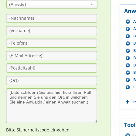
(Anrede)
Anw
A
A
B
B
B
B
B
B
B
C
m
Tool
Bitte Sicherheitscode eingeben.
I