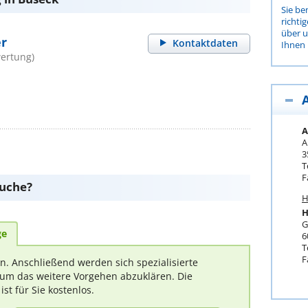
Sie be
richti
über 
er
Kontaktdaten
Ihnen 
ertung)
A
A
3
T
F
suche?
H
H
G
ge
6
T
F
rn. Anschließend werden sich spezialisierte
um das weitere Vorgehen abzuklären. Die
t für Sie kostenlos.