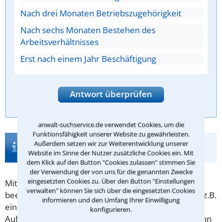
Nach drei Monaten Betriebszugehörigkeit
Nach sechs Monaten Bestehen des
Arbeitsverhältnisses
Erst nach einem Jahr Beschäftigung
Antwort überprüfen
anwalt-suchservice.de verwendet Cookies, um die
Funktionsfähigkeit unserer Website zu gewährleisten.
Infos zur Suche nach einem Anwalt für
Außerdem setzen wir zur Weiterentwicklung unserer
Aufhebungsvertrag in Eching
Website im Sinne der Nutzer zusätzliche Cookies ein. Mit
dem Klick auf den Button "Cookies zulassen" stimmen Sie
der Verwendung der von uns für die genannten Zwecke
eingesetzten Cookies zu. Über den Button "Einstellungen
Mit dem
Aufhebungsvertrag
lassen sich Verträge
verwalten" können Sie sich über die eingesetzten Cookies
beenden, die ansonsten dauerhaft angelegt wären, z.B.
informieren und den Umfang Ihrer Einwilligung
ein
Arbeitsvertrag
oder ein
Mietvertrag
. Der
konfigurieren.
Aufhebungsvertrag ist an keine Form gebunden, kann