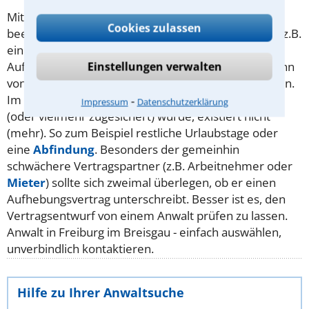
Mit dem
Aufhebungsvertrag
lassen sich Verträge
Cookies zulassen
beenden, die ansonsten dauerhaft angelegt wären, z.B.
ein
Arbeitsvertrag
oder ein
Mietvertrag
. Der
Einstellungen verwalten
Aufhebungsvertrag ist an keine Form gebunden, kann
von den Vertragsparteien also frei vereinbart werden.
Im Gegenzug gilt: Was hier nicht ausdrücklich fixiert
⁃
Impressum
Datenschutzerklärung
(oder vielmehr zugesichert) wurde, existiert nicht
(mehr). So zum Beispiel restliche Urlaubstage oder
eine
Abfindung
. Besonders der gemeinhin
schwächere Vertragspartner (z.B. Arbeitnehmer oder
Mieter
) sollte sich zweimal überlegen, ob er einen
Aufhebungsvertrag unterschreibt. Besser ist es, den
Vertragsentwurf von einem Anwalt prüfen zu lassen.
Anwalt in Freiburg im Breisgau - einfach auswählen,
unverbindlich kontaktieren.
Hilfe zu Ihrer Anwaltsuche