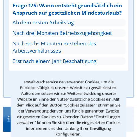
Frage 1/5: Wann entsteht grundsätzlich ein
Anspruch auf gesetzlichen Mindesturlaub?
Ab dem ersten Arbeitstag
Nach drei Monaten Betriebszugehörigkeit
Nach sechs Monaten Bestehen des
Arbeitsverhältnisses
Erst nach einem Jahr Beschäftigung
anwalt-suchservice.de verwendet Cookies, um die
Antwort überprüfen
Funktionsfähigkeit unserer Website zu gewährleisten.
Außerdem setzen wir zur Weiterentwicklung unserer
Website im Sinne der Nutzer zusätzliche Cookies ein. Mit
dem Klick auf den Button "Cookies zulassen" stimmen Sie
der Verwendung der von uns für die genannten Zwecke
Infos zur Suche nach einem Anwalt für
eingesetzten Cookies zu. Über den Button "Einstellungen
Aufhebungsvertrag in Freiburg im
verwalten" können Sie sich über die eingesetzten Cookies
Breisgau
informieren und den Umfang Ihrer Einwilligung
konfigurieren.