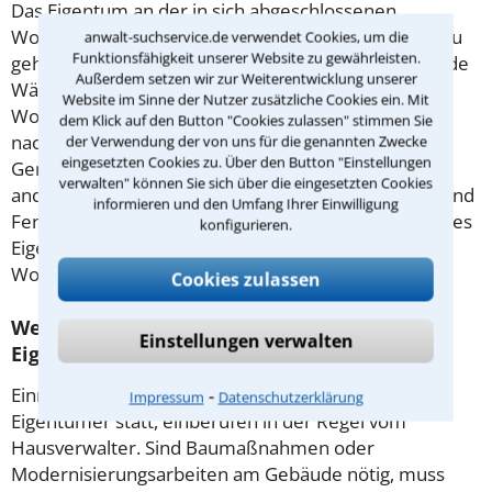
Das Eigentum an der in sich abgeschlossenen
Wohnung bezeichnet man als Sondereigentum. Dazu
anwalt-suchservice.de verwendet Cookies, um die
Funktionsfähigkeit unserer Website zu gewährleisten.
gehören Bodenbeläge, Sanitäranlagen, nicht tragende
Außerdem setzen wir zur Weiterentwicklung unserer
Wände, Einbauküche und Leitungen innerhalb der
Website im Sinne der Nutzer zusätzliche Cookies ein. Mit
Wohnung. Nur über diese Dinge dürfen Eigentümer
dem Klick auf den Button "Cookies zulassen" stimmen Sie
nach eigenem Belieben verfügen. Als
der Verwendung der von uns für die genannten Zwecke
eingesetzten Cookies zu. Über den Button "Einstellungen
Gemeinschaftseigentum bezeichnet man unter
verwalten" können Sie sich über die eingesetzten Cookies
anderem Treppenhaus, tragende Wände, Fassade und
informieren und den Umfang Ihrer Einwilligung
Fenster. Gibt es Unstimmigkeiten um die Nutzung des
konfigurieren.
Eigentums, unterstützt Sie ein versierter Anwalt für
Wohnungseigentumsrecht in Gotha.
Cookies zulassen
Welche Fragen werden in der
Einstellungen verwalten
Eigentümerversammlung besprochen?
Einmal im Jahr findet die Versammlung aller
⁃
Impressum
Datenschutzerklärung
Eigentümer statt, einberufen in der Regel vom
Hausverwalter. Sind Baumaßnahmen oder
Modernisierungsarbeiten am Gebäude nötig, muss