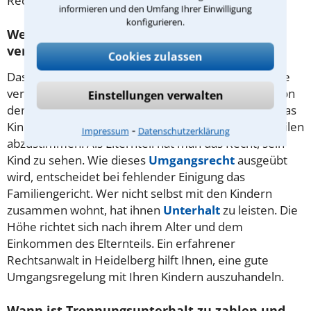
Rechtsanwalt in Heidelberg erläutern.
informieren und den Umfang Ihrer Einwilligung
konfigurieren.
Wer ist bei einer Trennung für die Kinder
verantwortlich?
Cookies zulassen
Das
Sorgerecht
haben beide Elternteile, wenn diese
verheiratet sind. Während Alltagsentscheidungen von
Einstellungen verwalten
dem Elternteil getroffen werden können, bei dem das
Kind wohnt, sind wichtige Fragen unter den Elternteilen
⁃
Impressum
Datenschutzerklärung
abzustimmen. Als Elternteil hat man das Recht, sein
Kind zu sehen. Wie dieses
Umgangsrecht
ausgeübt
wird, entscheidet bei fehlender Einigung das
Familiengericht. Wer nicht selbst mit den Kindern
zusammen wohnt, hat ihnen
Unterhalt
zu leisten. Die
Höhe richtet sich nach ihrem Alter und dem
Einkommen des Elternteils. Ein erfahrener
Rechtsanwalt in Heidelberg hilft Ihnen, eine gute
Umgangsregelung mit Ihren Kindern auszuhandeln.
Wann ist Trennungsunterhalt zu zahlen und