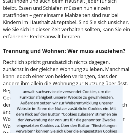
stattfinden und auch beim Haushalt jeder für sich
bleibt. Essen und Schlafen müssen nun einzeln
stattfinden – gemeinsame Mahlzeiten sind nur bei
Kindern im Haushalt akzeptabel. Sind Sie sich unsicher,
wie Sie sich in dieser Zeit verhalten sollten, kann Sie ein
erfahrener Rechtsanwalt beraten.
Trennung und Wohnen: Wer muss ausziehen?
Rechtlich spricht grundsätzlich nichts dagegen,
zunächst in der gleichen Wohnung zu leben. Manchmal
kann jedoch einer von beiden verlangen, dass der
andere ihm allein die Wohnung zur Nutzung überlässt.
Begründet werden kann dies beispielsweise mit
anwalt-suchservice.de verwendet Cookies, um die
Gewalt gegen Partner oder Partnerin oder auch mit
Funktionsfähigkeit unserer Website zu gewährleisten.
Außerdem setzen wir zur Weiterentwicklung unserer
dem Wohl gemeinsamer Kinder. Ein solcher Anspruch
Website im Sinne der Nutzer zusätzliche Cookies ein. Mit
ändert jedoch nichts daran, wer Eigentümer der
dem Klick auf den Button "Cookies zulassen" stimmen Sie
Wohnung oder wer
Mieter
ist. Die Einzelheiten einer
der Verwendung der von uns für die genannten Zwecke
Wohnungszuweisung kann Ihnen ein erfahrener
eingesetzten Cookies zu. Über den Button "Einstellungen
verwalten" können Sie sich über die eingesetzten Cookies