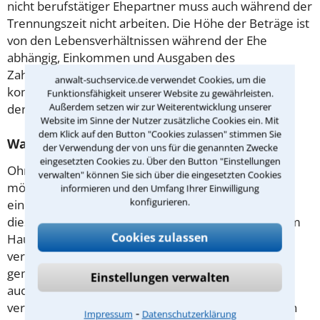
nicht berufstätiger Ehepartner muss auch während der
Trennungszeit nicht arbeiten. Die Höhe der Beträge ist
von den Lebensverhältnissen während der Ehe
abhängig, Einkommen und Ausgaben des
Zahlungspflichtigen spielen eine große Rolle. Ein
anwalt-suchservice.de verwendet Cookies, um die
kompetenter Anwalt in Bochum berät sie zu allen
Funktionsfähigkeit unserer Website zu gewährleisten.
Außerdem setzen wir zur Weiterentwicklung unserer
derartigen Fragen.
Website im Sinne der Nutzer zusätzliche Cookies ein. Mit
dem Klick auf den Button "Cookies zulassen" stimmen Sie
Was bedeutet das Trennungsjahr für Sie?
der Verwendung der von uns für die genannten Zwecke
eingesetzten Cookies zu. Über den Button "Einstellungen
Ohne dieses ist keine spätere Scheidung einer Ehe
verwalten" können Sie sich über die eingesetzten Cookies
möglich. Denn: Ohne den Trennungszeitraum von
informieren und den Umfang Ihrer Einwilligung
konfigurieren.
einem Jahr wird kein Gericht die Ehe auflösen. In
diesem Zeitraum dürfen Sie sich nicht gegenseitig im
Cookies zulassen
Haushalt helfen oder Ihre Freizeit zusammen
verbringen. Eine gemeinsame Wohnung ohne
gemeinsames Schlafzimmer ist erlaubt, bei Kindern
Einstellungen verwalten
auch zum Beispiel gemeinsame Mahlzeiten. Ein
versierter Anwalt kann Sie dazu beraten, wie Sie sich
⁃
Impressum
Datenschutzerklärung