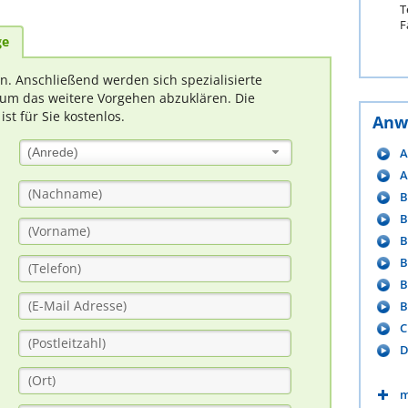
T
F
ge
rn. Anschließend werden sich spezialisierte
um das weitere Vorgehen abzuklären. Die
t für Sie kostenlos.
Anw
A
(Anrede)
A
B
B
B
B
B
B
C
D
m