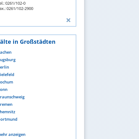
el.: 0261/102-0
ax.: 0261/102-2900
älte in Großstädten
achen
ugsburg
erlin
ielefeld
ochum
onn
raunschweig
remen
hemnitz
ortmund
ehr anzeigen