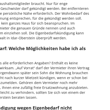
ushaltsmitglieder braucht. Nur für enge
 Geschwister darf gekündigt werden. Bei entfernteren
e persönliche Nähe erforderlich. Der Wohnbedarf des
ung entsprechen, für die gekündigt werden soll.
l kein ganzes Haus für sich beanspruchen. Im
mieter die genauen Gründe nennen und auch
um einziehen soll. Die Eigenbedarfskündigung kann
lt in Idar-Oberstein überprüft werden.
rf: Welche Möglichkeiten habe ich als
s alle erforderlichen Angaben? Enthält es keine
irksam. „Auf Vorrat“ darf der Vermieter ihren Vertrag
ht irgendwann später sein Sohn die Wohnung brauchen
cht nach kurzer Mietzeit kündigen, wenn er schon bei
anzumelden. Gehören dem Vermieter noch mehr
, Ihnen eine zufällig freie Ersatzwohnung anzubieten.
eicht zu verhindern, sollten Sie sich von einem der
erstein beraten lassen.
ndigung wegen Eigenbedarf nicht