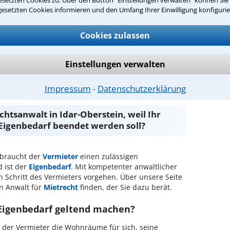
setzten Cookies zu. Über den Button "Einstellungen verwalten" können Sie 
rs
gesetzten Cookies informieren und den Umfang Ihrer Einwilligung konfigurie
 Vorgaben, z. B. der örtlichen Vergleichsmiete
Cookies zulassen
ng
Einstellungen verwalten
ntwort überprüfen
Impressum
Datenschutzerklärung
⁃
chtsanwalt in Idar-Oberstein, weil Ihr
Eigenbedarf beendet werden soll?
 braucht der
Vermieter
einen zulässigen
 ist der
Eigenbedarf
. Mit kompetenter anwaltlicher
n Schritt des Vermieters vorgehen. Über unsere Seite
en Anwalt für
Mietrecht
finden, der Sie dazu berät.
Eigenbedarf geltend machen?
ss der Vermieter die Wohnräume für sich, seine