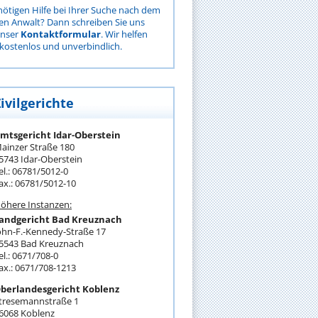
nötigen Hilfe bei Ihrer Suche nach dem
gen Anwalt? Dann schreiben Sie uns
unser
Kontaktformular
. Wir helfen
kostenlos und unverbindlich.
ivilgerichte
mtsgericht Idar-Oberstein
ainzer Straße 180
5743 Idar-Oberstein
el.: 06781/5012-0
ax.: 06781/5012-10
öhere Instanzen:
andgericht Bad Kreuznach
ohn-F.-Kennedy-Straße 17
5543 Bad Kreuznach
el.: 0671/708-0
ax.: 0671/708-1213
berlandesgericht Koblenz
tresemannstraße 1
6068 Koblenz