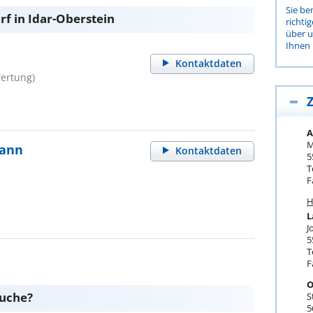
Sie be
f in Idar-Oberstein
richti
über 
Ihnen 
Kontaktdaten
ertung)
Z
A
M
mann
Kontaktdaten
5
T
F
H
L
J
5
T
F
O
suche?
S
5