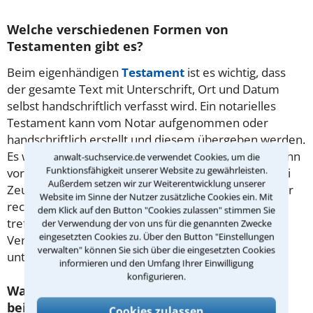
Welche verschiedenen Formen von
Testamenten gibt es?
Beim eigenhändigen
Testament
ist es wichtig, dass
der gesamte Text mit Unterschrift, Ort und Datum
selbst handschriftlich verfasst wird. Ein notarielles
Testament kann vom Notar aufgenommen oder
handschriftlich erstellt und diesem übergeben werden.
Es wird dann amtlich verwahrt. Ein Nottestament kann
anwalt-suchservice.de verwendet Cookies, um die
Funktionsfähigkeit unserer Website zu gewährleisten.
vor dem Bürgermeister der Gemeinde oder vor drei
Außerdem setzen wir zur Weiterentwicklung unserer
Zeugen niedergelegt werden, wenn kein Notar mehr
Website im Sinne der Nutzer zusätzliche Cookies ein. Mit
rechtzeitig erreichbar ist. Bei einem
Erbvertrag
dem Klick auf den Button "Cookies zulassen" stimmen Sie
treffen Erblasser und Erbe eine gegenseitige
der Verwendung der von uns für die genannten Zwecke
eingesetzten Cookies zu. Über den Button "Einstellungen
Vereinbarung. Beim Verfassen Ihres Testaments
verwalten" können Sie sich über die eingesetzten Cookies
unterstützt Sie ein erfahrener Rechtsanwalt.
informieren und den Umfang Ihrer Einwilligung
konfigurieren.
Was ist beim Testament von Ehegatten bzw.
beim gemeinschaftlichen Testament zu
Cookies zulassen