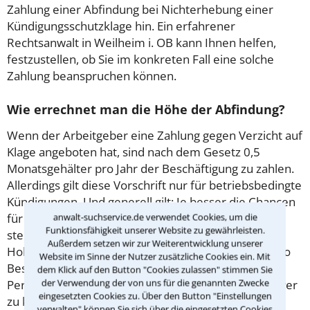
Zahlung einer Abfindung bei Nichterhebung einer
Kündigungsschutzklage hin. Ein erfahrener
Rechtsanwalt in Weilheim i. OB kann Ihnen helfen,
festzustellen, ob Sie im konkreten Fall eine solche
Zahlung beanspruchen können.
Wie errechnet man die Höhe der Abfindung?
Wenn der Arbeitgeber eine Zahlung gegen Verzicht auf
Klage angeboten hat, sind nach dem Gesetz 0,5
Monatsgehälter pro Jahr der Beschäftigung zu zahlen.
Allerdings gilt diese Vorschrift nur für betriebsbedingte
Kündigungen. Und generell gilt: Je besser die Chancen
für eine Kündigungsschutzklage sind, desto besser
anwalt-suchservice.de verwendet Cookies, um die
Funktionsfähigkeit unserer Website zu gewährleisten.
stehen auch die Chancen auf eine höhere Zahlung.
Außerdem setzen wir zur Weiterentwicklung unserer
Hohe Zahlungen von bis zu vier Monatsgehältern pro
Website im Sinne der Nutzer zusätzliche Cookies ein. Mit
Beschäftigungsjahr können oft Betriebsräte und
dem Klick auf den Button "Cookies zulassen" stimmen Sie
der Verwendung der von uns für die genannten Zwecke
Personalräte aushandeln – denn diesen ist nur schwer
eingesetzten Cookies zu. Über den Button "Einstellungen
zu kündigen. Für den Arbeitgeber kann ein
verwalten" können Sie sich über die eingesetzten Cookies