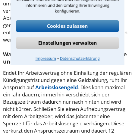
umfangreicher Gerichtsprozess erhebliche Kosten
informieren und den Umfang Ihrer Einwilligung
verursachen. Dies kann Ihre Chancen auf eine gute
konfigurieren.
Abschlusszahlung steigern. Anwaltliche Beratung ist
gerade bei Verhandlungen um eine Abfindung
Cookies zulassen
entscheidend. Ein Anwalt in Weilheim i. OB hilft Ihnen
weiter.
Einstellungen verwalten
Was gibt es bei einer Abfindung für Nachteile
⁃
Impressum
Datenschutzerklärung
und wie kann man sie umgehen?
Endet Ihr Arbeitsvertrag ohne Einhaltung der regulären
Kündigungsfrist und gegen eine Geldzahlung, ruht Ihr
Anspruch auf
Arbeitslosengeld
. Dies kann maximal
ein Jahr dauern; immerhin verschiebt sich der
Bezugszeitraum dadurch nur nach hinten und wird
nicht kürzer. Schließen Sie einen Aufhebungsvertrag
mit dem Arbeitgeber, wird das Jobcenter eine
Sperrzeit für das Arbeitslosengeld verhängen. Diese
verkürzt den Anspruchszeitraum und dauert 12