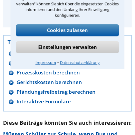
Bisher abgegebene Bewertungen:
verwalten" können Sie sich über die eingesetzten Cookies
informieren und den Umfang Ihrer Einwilligung
konfigurieren.
4,0
/
5
(
1240
Bewertungen)
Cookies zulassen
Tools
Einstellungen verwalten
Impressum generieren
⁃
Anwaltskosten berechnen
Impressum
Datenschutzerklärung
Prozesskosten berechnen
Gerichtskosten berechnen
Pfändungsfreibetrag berechnen
Interaktive Formulare
Diese Beiträge könnten Sie auch interessieren:
Müssen Schüler zur Schule, wenn Bus und