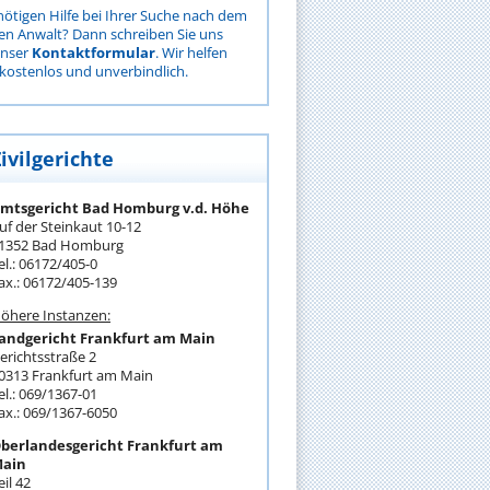
nötigen Hilfe bei Ihrer Suche nach dem
gen Anwalt? Dann schreiben Sie uns
unser
Kontaktformular
. Wir helfen
kostenlos und unverbindlich.
ivilgerichte
mtsgericht Bad Homburg v.d. Höhe
uf der Steinkaut 10-12
1352 Bad Homburg
el.: 06172/405-0
ax.: 06172/405-139
öhere Instanzen:
andgericht Frankfurt am Main
erichtsstraße 2
0313 Frankfurt am Main
el.: 069/1367-01
ax.: 069/1367-6050
berlandesgericht Frankfurt am
ain
eil 42