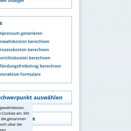
ehr anzeigen
s
mpressum generieren
nwaltskosten berechnen
rozesskosten berechnen
erichtskosten berechnen
fändungsfreibetrag berechnen
nteraktive Formulare
Schwerpunkt auswählen
gewährleisten.
 Cookies ein. Mit
Umkreissuche
r die genannten
sich über die
ren.