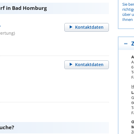
Sie be
arf in Bad Homburg
richti
über 
Ihnen 
r
Kontaktdaten
ertung)
Z
A
A
Kontaktdaten
6
T
F
H
L
G
6
T
F
O
suche?
M
Z