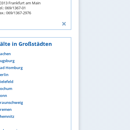
0313 Frankfurt am Main
el.: 069/1367-01
ax.: 069/1367-2976
älte in Großstädten
achen
ugsburg
ad Homburg
erlin
ielefeld
ochum
onn
raunschweig
remen
hemnitz