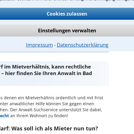
rs
 Vorgaben, z. B. der örtlichen Vergleichsmiete
Cookies zulassen
ng
Einstellungen verwalten
ntwort überprüfen
Impressum
Datenschutzerklärung
⁃
f im Mietverhältnis, kann rechtliche
 – hier finden Sie Ihren Anwalt in Bad
s denen ein Mietverhältnis ordentlich und mit Frist
ter anwaltlicher Hilfe können Sie gegen einen
ehen. Der Anwalt-Suchservice unterstützt Sie dabei,
recht
an Ihrem Wohnort zu finden!
f: Was soll ich als Mieter nun tun?