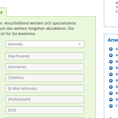
6
T
F
ge
rn. Anschließend werden sich spezialisierte
um das weitere Vorgehen abzuklären. Die
t für Sie kostenlos.
Anw
(Anrede)
A
A
B
B
B
B
B
B
B
C