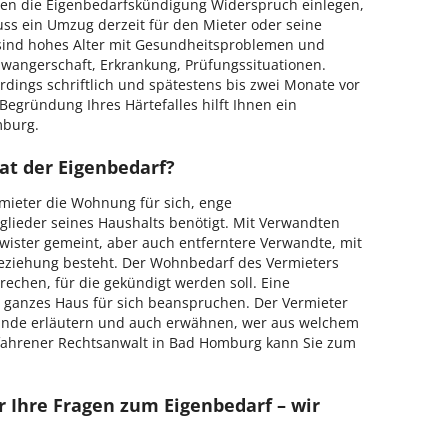
gen die Eigenbedarfskündigung Widerspruch einlegen,
muss ein Umzug derzeit für den Mieter oder seine
 sind hohes Alter mit Gesundheitsproblemen und
wangerschaft, Erkrankung, Prüfungssituationen.
dings schriftlich und spätestens bis zwei Monate vor
Begründung Ihres Härtefalles hilft Ihnen ein
mburg.
t der Eigenbedarf?
rmieter die Wohnung für sich, enge
glieder seines Haushalts benötigt. Mit Verwandten
wister gemeint, aber auch entferntere Verwandte, mit
eziehung besteht. Der Wohnbedarf des Vermieters
chen, für die gekündigt werden soll. Eine
n ganzes Haus für sich beanspruchen. Der Vermieter
ünde erläutern und auch erwähnen, wer aus welchem
fahrener Rechtsanwalt in Bad Homburg kann Sie zum
r Ihre Fragen zum Eigenbedarf – wir