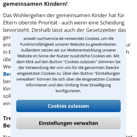
gemeinsamen Kindern!
Das Wohlergehen der gemeinsamen Kinder hat für
Eltern oberste Priorität - auch wenn eine Scheidung
bevorsteht. Deshalb lässt auch der Gesetzgeber das
gemeinsame
Sorgerecht
nicht durch die Scheidung
anwalt-suchservice.de verwendet Cookies, um die
entfallen. Es einem Elternteil zu entziehen kommt nur
Funktionsfähigkeit unserer Website zu gewährleisten.
Außerdem setzen wir zur Weiterentwicklung unserer
in Betracht, wenn die Eltern nicht im Stande sind, sich
Website im Sinne der Nutzer zusätzliche Cookies ein. Mit
über die Angelegenheiten des Kindes zu einigen.
dem Klick auf den Button "Cookies zulassen" stimmen Sie
Weiterhin bestehen bleibt aber in aller Regel das
der Verwendung der von uns für die genannten Zwecke
eingesetzten Cookies zu. Über den Button "Einstellungen
Besuchsrecht
bzw.
Umgangsrecht
, das nur in
verwalten" können Sie sich über die eingesetzten Cookies
besonderen Härtefällen entzogen wird. Damit Ihre
informieren und den Umfang Ihrer Einwilligung
Kinder möglichst wenig unter der Situation leiden,
konfigurieren.
sollten genaue Abmachungen in Abstimmung mit
einem Rechtsanwalt in Erding getroffen werden!
Cookies zulassen
Trennungsjahr - darum ist juristischer
Einstellungen verwalten
Beistand empfehlenswert
Nach § 1566 BGB wird das Scheitern der Ehe vermutet,