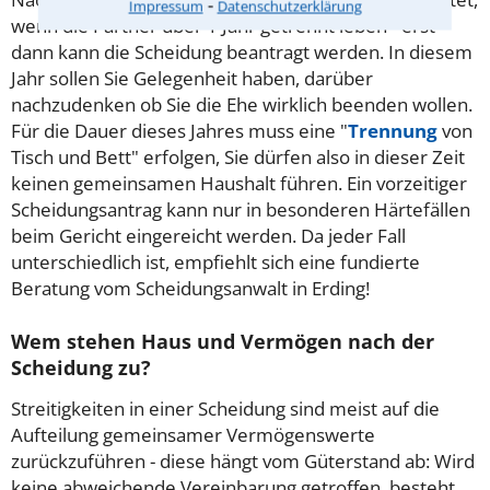
⁃
Impressum
Datenschutzerklärung
wenn die Partner über 1 Jahr getrennt leben - erst
dann kann die Scheidung beantragt werden. In diesem
Jahr sollen Sie Gelegenheit haben, darüber
nachzudenken ob Sie die Ehe wirklich beenden wollen.
Für die Dauer dieses Jahres muss eine "
Trennung
von
Tisch und Bett" erfolgen, Sie dürfen also in dieser Zeit
keinen gemeinsamen Haushalt führen. Ein vorzeitiger
Scheidungsantrag kann nur in besonderen Härtefällen
beim Gericht eingereicht werden. Da jeder Fall
unterschiedlich ist, empfiehlt sich eine fundierte
Beratung vom Scheidungsanwalt in Erding!
Wem stehen Haus und Vermögen nach der
Scheidung zu?
Streitigkeiten in einer Scheidung sind meist auf die
Aufteilung gemeinsamer Vermögenswerte
zurückzuführen - diese hängt vom Güterstand ab: Wird
keine abweichende Vereinbarung getroffen, besteht