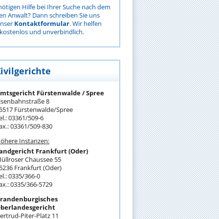
nötigen Hilfe bei Ihrer Suche nach dem
gen Anwalt? Dann schreiben Sie uns
unser
Kontaktformular
. Wir helfen
kostenlos und unverbindlich.
ivilgerichte
mtsgericht Fürstenwalde / Spree
isenbahnstraße 8
5517 Fürstenwalde/Spree
el.: 03361/509-6
ax.: 03361/509-830
öhere Instanzen:
andgericht Frankfurt (Oder)
üllroser Chaussee 55
5236 Frankfurt (Oder)
el.: 0335/366-0
ax.: 0335/366-5729
randenburgisches
berlandesgericht
ertrud-Piter-Platz 11