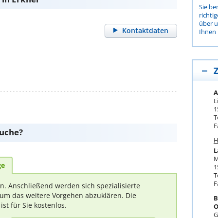
Sie be
richti
über 
Kontaktdaten
Ihnen 
Z
A
E
1
T
F
suche?
H
L
M
ge
1
T
F
rn. Anschließend werden sich spezialisierte
um das weitere Vorgehen abzuklären. Die
B
t für Sie kostenlos.
O
G