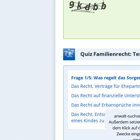
Quiz Familienrecht: Te
Frage 1/5: Was regelt das Sorge
Das Recht, Verträge für Ehepart
Das Recht auf finanzielle Unters
Das Recht auf Erbansprüche inn
Das Recht, Entscheidungen für d
anwalt-suchse
eines Kindes zu treffen
Außerdem setzen 
dem Klick auf 
Zwecke einge
A
ein