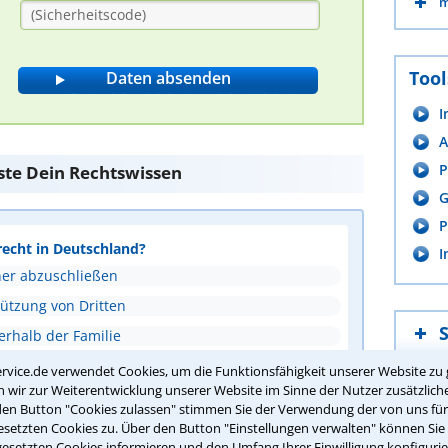
m
Tool
I
A
P
ste Dein Rechtswissen
G
P
recht in Deutschland?
I
ner abzuschließen
tützung von Dritten
erhalb der Familie
ie Gesundheit, Ausbildung und Aufenthaltsort
rvice.de verwendet Cookies, um die Funktionsfähigkeit unserer Website zu 
wir zur Weiterentwicklung unserer Website im Sinne der Nutzer zusätzliche
den Button "Cookies zulassen" stimmen Sie der Verwendung der von uns fü
setzten Cookies zu. Über den Button "Einstellungen verwalten" können Sie 
ntwort überprüfen
gesetzten Cookies informieren und den Umfang Ihrer Einwilligung konfigurie