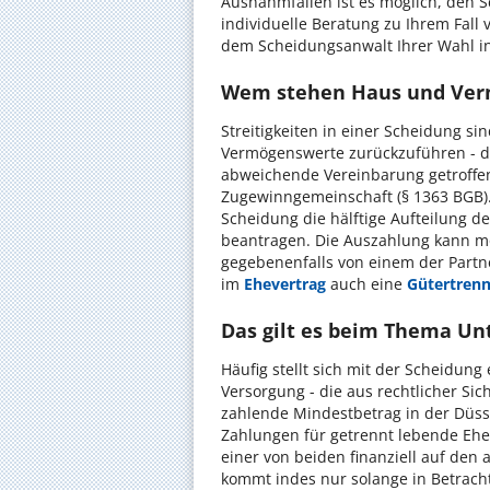
Ausnahmfällen ist es möglich, den S
individuelle Beratung zu Ihrem Fall
dem Scheidungsanwalt Ihrer Wahl in
Wem stehen Haus und Verm
Streitigkeiten in einer Scheidung s
Vermögenswerte zurückzuführen - d
abweichende Vereinbarung getroffen,
Zugewinngemeinschaft (§ 1363 BGB).
Scheidung die hälftige Aufteilung 
beantragen. Die Auszahlung kann m
gegebenenfalls von einem der Partn
im
Ehevertrag
auch eine
Gütertren
Das gilt es beim Thema Un
Häufig stellt sich mit der Scheidung 
Versorgung - die aus rechtlicher Sich
zahlende Mindestbetrag in der Düsse
Zahlungen für getrennt lebende Ehe
einer von beiden finanziell auf den
kommt indes nur solange in Betracht