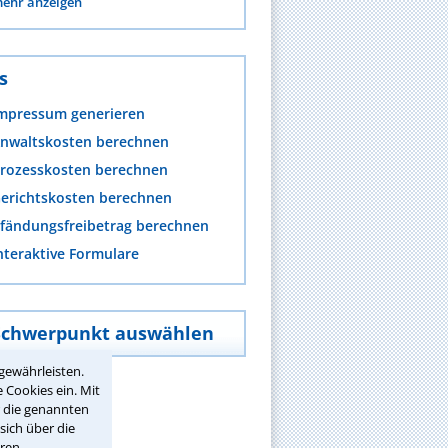
ehr anzeigen
s
mpressum generieren
nwaltskosten berechnen
rozesskosten berechnen
erichtskosten berechnen
fändungsfreibetrag berechnen
nteraktive Formulare
Schwerpunkt auswählen
gewährleisten.
 Cookies ein. Mit
r die genannten
sich über die
ren.