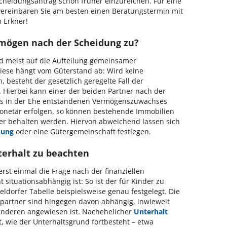
cheidungsantrag schon früher einzureichen. Für eine
 vereinbaren Sie am besten einen Beratungstermin mit
 Erkner!
ögen nach der Scheidung zu?
ind meist auf die Aufteilung gemeinsamer
iese hängt vom Güterstand ab: Wird keine
 besteht der gesetzlich geregelte Fall der
 Hierbei kann einer der beiden Partner nach der
des in der Ehe entstandenen Vermögenszuwachses
onetär erfolgen, so können bestehende Immobilien
er behalten werden. Hiervon abweichend lassen sich
nung
oder eine Gütergemeinschaft festlegen.
terhalt zu beachten
erst einmal die Frage nach der finanziellen
t situationsabhängig ist: So ist der für Kinder zu
ldorfer Tabelle beispielsweise genau festgelegt. Die
partner sind hingegen davon abhängig, inwieweit
 anderen angewiesen ist. Nachehelicher
Unterhalt
, wie der Unterhaltsgrund fortbesteht – etwa