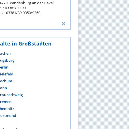
4770 Brandenburg an der Havel
el.: 03381/39-90
ax.: 03381/39-9350/9360
älte in Großstädten
achen
ugsburg
erlin
ielefeld
ochum
onn
raunschweig
remen
hemnitz
ortmund