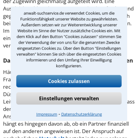
der Zugewinn gleichmäßig aufgeteilt wird. Eine
Ausgleichszahlung kann nur monetär eingefordert und
anwalt-suchservice.de verwendet Cookies, um die
gegebenenfalls auch gestundet werden - so lässt sich
Funktionsfähigkeit unserer Website zu gewährleisten.
beispielsweise der Verkauf von Immobilie vermeiden.
Außerdem setzen wir zur Weiterentwicklung unserer
Im Rahmen eines Ehevertrags kann alternativ auch
Website im Sinne der Nutzer zusätzliche Cookies ein. Mit
dem Klick auf den Button "Cookies zulassen" stimmen Sie
eine
Gütertrennung
oder eine Gütergemeinschaft
der Verwendung der von uns für die genannten Zwecke
vereinbart werden.
eingesetzten Cookies zu. Über den Button "Einstellungen
verwalten" können Sie sich über die eingesetzten Cookies
Das gilt es beim Thema Unterhalt zu beachten
informieren und den Umfang Ihrer Einwilligung
konfigurieren.
Häufig stellt sich mit der Scheidung erst einmal die
Frage nach der finanziellen Versorgung - die aus
Cookies zulassen
rechtlicher Sicht situationsabhängig ist: Die
Düsseldorfer Tabelle fungiert beispielsweise als
Einstellungen verwalten
Leitlinie der Zahlungen für gemeinsame Kinder, sodass
deren Versorgung gesichert ist. Hinsichtlich des
⁃
Impressum
Datenschutzerklärung
Anspruchs unter getrennt lebenden Ehepartnern
hängt es hingegen davon ab, ob ein Partner finanziell
auf den anderen angewiesen ist. Der Anspruch auf