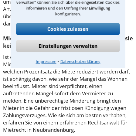
um einen meist geringen Betrag an. Ein erfahrener
verwalten" können Sie sich über die eingesetzten Cookies
informieren und den Umfang Ihrer Einwilligung
Anwalt für Mietrecht in Neubrandenburg kann
konfigurieren.
überprüfen, ob Ihr Vermieter den Betrag erhöhen
darf.
Cookies zulassen
Mietminderung: Was ist zu beachten, damit sie
keine unerwünschten Folgen hat?
Einstellungen verwalten
Ist die Wohnung mit Mängeln behaftet, kann der
⁃
Impressum
Datenschutzerklärung
Mieter seine monatliche Zahlung herabsetzen. Um
welchen Prozentsatz die Miete reduziert werden darf,
ist abhängig davon, wie sehr der Mangel das Wohnen
beeinflusst. Mieter sind verpflichtet, einen
auftretenden Mangel sofort dem Vermieter zu
melden. Eine unberechtigte Minderung bringt den
Mieter in die Gefahr der fristlosen Kündigung wegen
Zahlungsverzuges. Wie sie sich am besten verhalten,
erfahren Sie von einem erfahrenen Rechtsanwalt für
Mietrecht in Neubrandenburg.