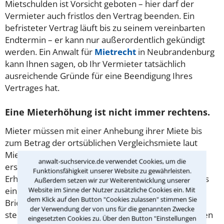
Mietschulden ist Vorsicht geboten – hier darf der
Vermieter auch fristlos den Vertrag beenden. Ein
befristeter Vertrag läuft bis zu seinem vereinbarten
Endtermin – er kann nur außerordentlich gekündigt
werden. Ein Anwalt für
Mietrecht
in Neubrandenburg
kann Ihnen sagen, ob Ihr Vermieter tatsächlich
ausreichende Gründe für eine Beendigung Ihres
Vertrages hat.
Eine Mieterhöhung ist nicht immer rechtens.
Mieter müssen mit einer Anhebung ihrer Miete bis
zum Betrag der ortsüblichen Vergleichsmiete laut
Mietspiegel rechnen. Es muss sich allerdings um die
anwalt-suchservice.de verwendet Cookies, um die
erste Erhöhung seit 15 Monaten handeln. Ein
Funktionsfähigkeit unserer Website zu gewährleisten.
Erhöhungsverlangen der Vermieters darf frühestens
Außerdem setzen wir zur Weiterentwicklung unserer
Website im Sinne der Nutzer zusätzliche Cookies ein. Mit
ein Jahr nach der letzten Mietsteigerung im
dem Klick auf den Button "Cookies zulassen" stimmen Sie
Briefkasten liegen. Im Rahmen einer Staffelmiete
der Verwendung der von uns für die genannten Zwecke
steigt die monatliche Zahlung in festen Zeitabständen
eingesetzten Cookies zu. Über den Button "Einstellungen