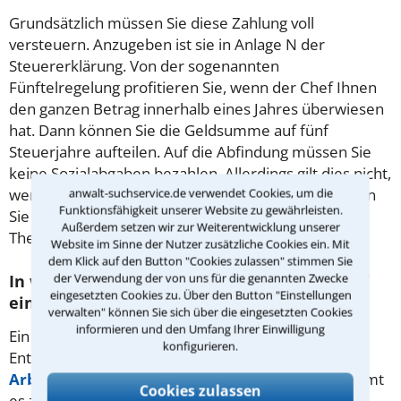
Grundsätzlich müssen Sie diese Zahlung voll
versteuern. Anzugeben ist sie in Anlage N der
Steuererklärung. Von der sogenannten
Fünftelregelung profitieren Sie, wenn der Chef Ihnen
den ganzen Betrag innerhalb eines Jahres überwiesen
hat. Dann können Sie die Geldsumme auf fünf
Steuerjahre aufteilen. Auf die Abfindung müssen Sie
keine Sozialabgaben bezahlen. Allerdings gilt dies nicht,
wenn Sie freiwillig versichert sind. In Reutlingen kann
anwalt-suchservice.de verwendet Cookies, um die
Funktionsfähigkeit unserer Website zu gewährleisten.
Sie ein Rechtsanwalt in allen Fragen rund um dieses
Außerdem setzen wir zur Weiterentwicklung unserer
Thema beraten.
Website im Sinne der Nutzer zusätzliche Cookies ein. Mit
dem Klick auf den Button "Cookies zulassen" stimmen Sie
der Verwendung der von uns für die genannten Zwecke
In welchen Fällen können Arbeitnehmer auf
eingesetzten Cookies zu. Über den Button "Einstellungen
eine Abfindung hoffen?
verwalten" können Sie sich über die eingesetzten Cookies
informieren und den Umfang Ihrer Einwilligung
Ein
Aufhebungsvertrag
enthält oft eine
konfigurieren.
Entschädigungsregelung, diese kann auch im
Arbeitsvertrag
von Anfang an enthalten sein. Kommt
Cookies zulassen
es zu einer Stilllegung des Betriebs, sieht oft ein