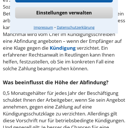
Sozialplan eine solche Zahlung vor. Auch bei einer
Einstellungen verwalten
Betriebsänderung kann diese erfolgen. Auch durch ein
arbeitsgerichtliches Urteil im Kündigungsschutzprozess
⁃
kann eine solche Zahlung festgelegt werden.
Impressum
Datenschutzerklärung
Manchmal wird vom Chef im Kündigungsschreiben
eine Abfindung angeboten – wenn der Empfänger auf
eine Klage gegen die
Kündigung
verzichtet. Ein
erfahrener Rechtsanwalt in Reutlingen kann Ihnen
helfen, festzustellen, ob Sie im konkreten Fall eine
solche Zahlung beanspruchen können.
Was beeinflusst die Höhe der Abfindung?
0,5 Monatsgehälter für jedes Jahr der Beschäftigung
schuldet Ihnen der Arbeitgeber, wenn Sie sein Angebot
annehmen, gegen eine Zahlung auf eine
Kündigungsschutzklage zu verzichten. Allerdings gilt
diese Vorschrift nur für betriebsbedingte Kündigungen.
Und generell gilt: Je besser die Chancen für eine