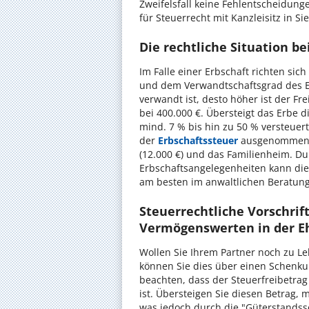
Zweifelsfall keine Fehlentscheidunge
für Steuerrecht mit Kanzleisitz in S
Die rechtliche Situation b
Im Falle einer Erbschaft richten si
und dem Verwandtschaftsgrad des E
verwandt ist, desto höher ist der Fre
bei 400.000 €. Übersteigt das Erbe 
mind. 7 % bis hin zu 50 % versteuer
der
Erbschaftssteuer
ausgenommen we
(12.000 €) und das Familienheim. Du
Erbschaftsangelegenheiten kann die 
am besten im anwaltlichen Beratung
Steuerrechtliche Vorschrif
Vermögenswerten in der E
Wollen Sie Ihrem Partner noch zu Le
können Sie dies über einen Schenkung
beachten, dass der Steuerfreibetrag
ist. Übersteigen Sie diesen Betrag,
was jedoch durch die "Güterstands