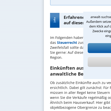
Erfahrene Rechtsbeistä
anwalt-suchse
Außerdem setzen 
auf dieser Seite
dem Klick auf 
Zwecke einge
ein
Im Folgenden haben wir Ihnen eine
das
Steuerrecht
zusammengestellt. D
Zweifelsfall sollte daher immer juri
Sie gerne: Auf dieser Seite finden Si
Region.
Einkünften aus nichtselbstä
anwaltliche Beratung
Ob zusätzliche Einkünfte auch zu ver
ersichtlich. Dabei gilt zunächst: Fü
müssen in aller Regel keine Steuern 
wenn Sie die Verkäufe regelmäßig ode
Ähnlich beim Hausverkauf: Hier gibt 
objektbezogene Obergrenze zu beach