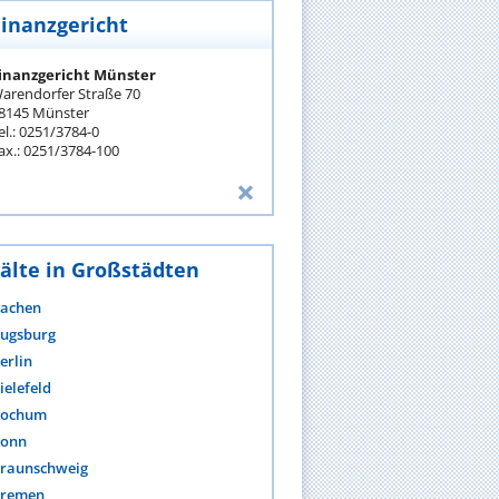
Finanzgericht
inanzgericht Münster
arendorfer Straße 70
8145 Münster
el.: 0251/3784-0
ax.: 0251/3784-100
älte in Großstädten
achen
ugsburg
erlin
ielefeld
ochum
onn
raunschweig
remen