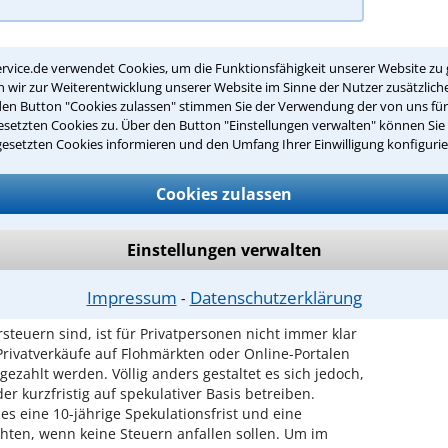
nde für Steuerrecht in Siegen finden Sie
rvice.de verwendet Cookies, um die Funktionsfähigkeit unserer Website zu 
wir zur Weiterentwicklung unserer Website im Sinne der Nutzer zusätzliche
den Button "Cookies zulassen" stimmen Sie der Verwendung der von uns fü
setzten Cookies zu. Über den Button "Einstellungen verwalten" können Sie 
gesetzten Cookies informieren und den Umfang Ihrer Einwilligung konfigurie
 Übersicht der wichtigsten Themengebiete rund um
as Steuerrecht ist jedoch extrem vielschichtig: Im
stischer Rat eingeholt werden! Hierbei unterstützen wir
Cookies zulassen
e die Profile ausgewählter Steuerrechtler aus Ihrer
Einstellungen verwalten
ndiger Tätigkeit - hier empfiehlt sich
Impressum
Datenschutzerklärung
⁃
steuern sind, ist für Privatpersonen nicht immer klar
r Privatverkäufe auf Flohmärkten oder Online-Portalen
gezahlt werden. Völlig anders gestaltet es sich jedoch,
r kurzfristig auf spekulativer Basis betreiben.
es eine 10-jährige Spekulationsfrist und eine
ten, wenn keine Steuern anfallen sollen. Um im