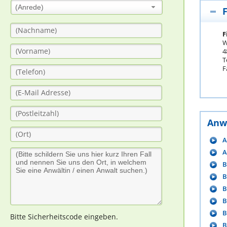
(Anrede)
F
W
4
T
F
Anw
A
A
B
B
B
B
B
Bitte Sicherheitscode eingeben.
B