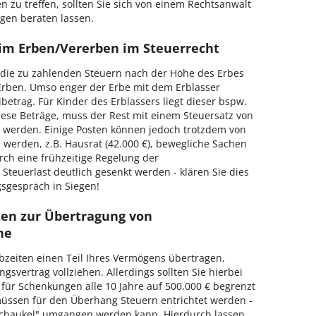
n zu treffen, sollten Sie sich von einem Rechtsanwalt
iegen beraten lassen.
eim Erben/Vererben im Steuerrecht
ch die zu zahlenden Steuern nach der Höhe des Erbes
rben. Umso enger der Erbe mit dem Erblasser
ibetrag. Für Kinder des Erblassers liegt dieser bspw.
diese Beträge, muss der Rest mit einem Steuersatz von
t werden. Einige Posten können jedoch trotzdem von
rden, z.B. Hausrat (42.000 €), bewegliche Sachen
rch eine frühzeitige Regelung der
Steuerlast deutlich gesenkt werden - klären Sie dies
sgespräch in Siegen!
ten zur Übertragung von
he
bzeiten einen Teil Ihres Vermögens übertragen,
svertrag vollziehen. Allerdings sollten Sie hierbei
 für Schenkungen alle 10 Jahre auf 500.000 € begrenzt
 müssen für den Überhang Steuern entrichtet werden -
schaukel" umgangen werden kann. Hierdurch lassen