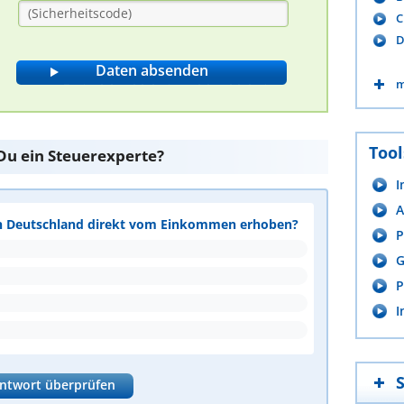
C
D
m
Tool
 Du ein Steuerexperte?
I
A
 in Deutschland direkt vom Einkommen erhoben?
P
G
P
I
ntwort überprüfen