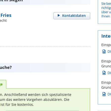
Sie be
richti
über 
 Fries
Kontaktdaten
Ihnen 
echt
Inte
Einsp
D
Einsp
Grun
suche?
D
Einsp
ge
Grund
D
rn. Anschließend werden sich spezialisierte
um das weitere Vorgehen abzuklären. Die
t für Sie kostenlos.