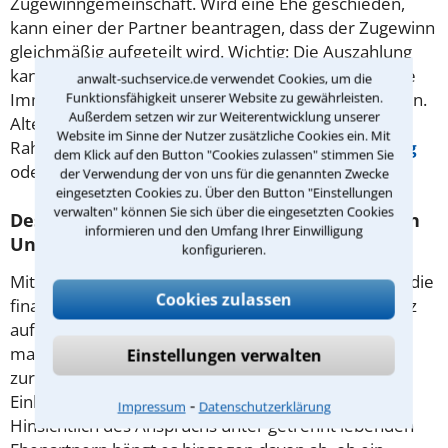
Zugewinngemeinschaft. Wird eine Ehe geschieden,
kann einer der Partner beantragen, dass der Zugewinn
gleichmäßig aufgeteilt wird. Wichtig: Die Auszahlung
kann nur in Geld verlangt werden, eine gemeinsame
anwalt-suchservice.de verwendet Cookies, um die
Funktionsfähigkeit unserer Website zu gewährleisten.
Immobilie muss also nicht zwingend verkauft werden.
Außerdem setzen wir zur Weiterentwicklung unserer
Alternativ besteht auch die Möglichkeit, sich im
Website im Sinne der Nutzer zusätzliche Cookies ein. Mit
Rahmen eines Ehevertrags auf eine
Gütertrennung
dem Klick auf den Button "Cookies zulassen" stimmen Sie
oder eine Gütergemeinschaft zu einigen.
der Verwendung der von uns für die genannten Zwecke
eingesetzten Cookies zu. Über den Button "Einstellungen
verwalten" können Sie sich über die eingesetzten Cookies
Deshalb empfiehlt sich ein Rechtsbeistand in
informieren und den Umfang Ihrer Einwilligung
Unterhaltsfragen
konfigurieren.
Mit der Scheidung gehen oft Ängste im Hinblick auf die
Cookies zulassen
finanzielle Versorgung einher - dabei kommt es ganz
auf die Situation an: Bei Zahlungen für Kinder kann
man auf die Leitlinie der Düsseldorfer Tabelle
Einstellungen verwalten
zurückgreifen - je nach Alter des Kindes und
Einkommen ist die Höhe des Betrages festgelegt.
⁃
Impressum
Datenschutzerklärung
Hinsichtlich des Anspruchs unter getrennt lebenden