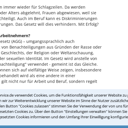
n immer wieder für Schlagzeilen. Da werden
er Alters abgelehnt, Frauen abgewiesen, weil sie
hteiligt. Auch im Beruf kann es Diskriminierungen
ungen. Das Gesetz will dies verhindern. Mit Erfolg?
 Arbeitnehmern?
esetz (AGG) – umgangssprachlich auch
ht von Benachteiligungen aus Gründen der Rasse oder
 Geschlechts, der Religion oder Weltanschauung,
er sexuellen Identität. Im Gesetz wird anstelle von
achteiligung" verwendet - gemeint ist das Gleiche.
nen sich auf vielfältige Weise zeigen, insbesondere
behandelt wird als eine andere in einer
 gilt nicht nur für Arbeit und Beruf, sondern regelt
rvice.de verwendet Cookies, um die Funktionsfähigkeit unserer Website zu 
wir zur Weiterentwicklung unserer Website im Sinne der Nutzer zusätzliche
den Button "Cookies zulassen" stimmen Sie der Verwendung der von uns fü
weil sie eine junge Frau ist und schwanger werden
setzten Cookies zu. Über den Button "Einstellungen verwalten" können Sie 
gesetzten Cookies informieren und den Umfang Ihrer Einwilligung konfigurie
schwarzen Hauptfarbe abgewiesen, obwohl er ebenso
r.