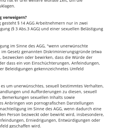
ßend hat er drei weitere Monate Zeit, um die
uklagen.
g verweigern?
g gesteht § 14 AGG Arbeitnehmern nur in zwei
igung (§ 3 Abs.3 AGG) und einer sexuellen Belästigung
iligung im Sinne des AGG, "wenn unerwünschte
r im Gesetz genannten Diskriminierungsgründe (etwa
, bezwecken oder bewirken, dass die Würde der
oder dass ein von Einschüchterungen, Anfeindungen,
er Beleidigungen gekennzeichnetes Umfeld
t es um unerwünschtes, sexuell bestimmtes Verhalten,
andlungen und Aufforderungen zu diesen, sexuell
, Bemerkungen sexuellen Inhalts sowie
es Anbringen von pornografischen Darstellungen
enachteiligung im Sinne des AGG, wenn dadurch eine
den Person bezweckt oder bewirkt wird, insbesondere,
nfeindungen, Erniedrigungen, Entwürdigungen oder
eld geschaffen wird.