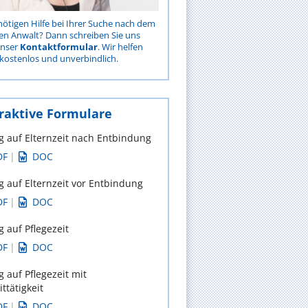
nötigen Hilfe bei Ihrer Suche nach dem
gen Anwalt? Dann schreiben Sie uns
unser
Kontaktformular
. Wir helfen
kostenlos und unverbindlich.
raktive Formulare
g auf Elternzeit nach Entbindung
DF
|
DOC
g auf Elternzeit vor Entbindung
DF
|
DOC
g auf Pflegezeit
DF
|
DOC
g auf Pflegezeit mit
ittätigkeit
DF
|
DOC