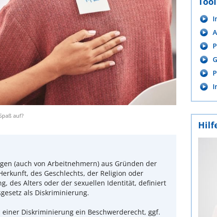
Tool
I
A
P
G
P
I
 Spaß auf?
Hilf
ngen (auch von Arbeitnehmern) aus Gründen der
erkunft, des Geschlechts, der Religion oder
 des Alters oder der sexuellen Identität, definiert
esetz als Diskriminierung.
 einer Diskriminierung ein Beschwerderecht, ggf.