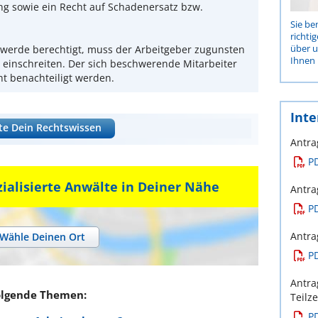
ng sowie ein Recht auf Schadenersatz bzw.
Sie be
richti
über 
chwerde berechtigt, muss der Arbeitgeber zugunsten
Ihnen 
 einschreiten. Der sich beschwerende Mitarbeiter
t benachteiligt werden.
Inte
te Dein Rechtswissen
Antra
P
zialisierte Anwälte in Deiner Nähe
Antra
P
Antra
Wähle Deinen Ort
P
Antra
olgende Themen:
Teilze
P