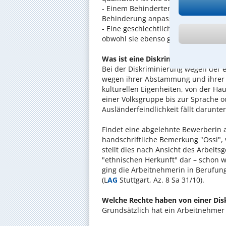
- Einem Behinderten wird eine Befö
Behinderung anpassen müsste.
- Eine geschlechtlich diverse Pers
obwohl sie ebenso gut arbeitet, wie 
Was ist eine Diskriminierung wege
Bei der Diskriminierung wegen der 
wegen ihrer Abstammung und ihrer 
kulturellen Eigenheiten, von der Ha
einer Volksgruppe bis zur Sprache o
Ausländerfeindlichkeit fällt darunter
Findet eine abgelehnte Bewerberin 
handschriftliche Bemerkung "Ossi",
stellt dies nach Ansicht des Arbeits
"ethnischen Herkunft" dar – schon we
ging die Arbeitnehmerin in Berufung,
(L
AG
Stuttgart, Az. 8 Sa 31/10).
Welche Rechte haben von einer Dis
Grundsätzlich hat ein Arbeitnehmer 