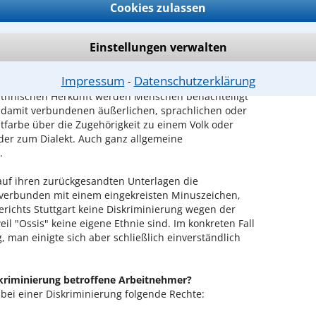
Cookies zulassen
rderung verweigert, weil man dann sein Büro an seine
on wird immer wieder bei Beförderungen übergangen,
Einstellungen verwalten
die Kollegen.
Impressum
Datenschutzerklärung
⁃
n der "ethnischen Herkunft"?
ethnischen Herkunft werden Menschen benachteiligt
damit verbundenen äußerlichen, sprachlichen oder
utfarbe über die Zugehörigkeit zu einem Volk oder
der zum Dialekt. Auch ganz allgemeine
.
auf ihren zurückgesandten Unterlagen die
 verbunden mit einem eingekreisten Minuszeichen,
gerichts Stuttgart keine Diskriminierung wegen der
il "Ossis" keine eigene Ethnie sind. Im konkreten Fall
 man einigte sich aber schließlich einverständlich
kriminierung betroffene Arbeitnehmer?
bei einer Diskriminierung folgende Rechte: