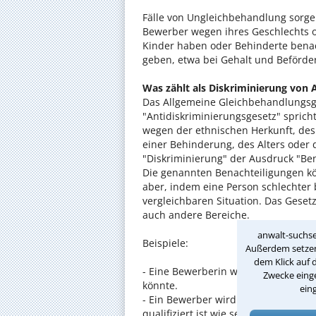
Fälle von Ungleichbehandlung sorge
Bewerber wegen ihres Geschlechts od
Kinder haben oder Behinderte benac
geben, etwa bei Gehalt und Beförder
Was zählt als Diskriminierung von
Das Allgemeine Gleichbehandlungsg
"Antidiskriminierungsgesetz" spric
wegen der ethnischen Herkunft, des
einer Behinderung, des Alters oder d
"Diskriminierung" der Ausdruck "Ben
Die genannten Benachteiligungen kön
aber, indem eine Person schlechter 
vergleichbaren Situation. Das Gesetz
auch andere Bereiche.
anwalt-suchse
Beispiele:
Außerdem setzen 
dem Klick auf 
- Eine Bewerberin wird abgewiesen, 
Zwecke einge
könnte.
ein
- Ein Bewerber wird wegen seiner 
qualifiziert ist wie seine Mitbewerbe