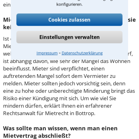
eine Mietsteigerung rechtmäßig ist.
konfigurieren.
Mietminderung: Was ist zu beachten, damit sie
Cookies zulassen
keine unerwünschten Folgen hat?
Einstellungen verwalten
Ist die Wohnung mit Mängeln behaftet, kann der
Mieter seine monatliche Zahlung herabsetzen. Um
⁃
welchen Prozentsatz die Miete reduziert werden darf,
Impressum
Datenschutzerklärung
ist abhängig davon, wie sehr der Mangel das Wohnen
beeinflusst. Mieter sind verpflichtet, einen
auftretenden Mangel sofort dem Vermieter zu
melden. Mieter sollten jedoch vorsichtig sein, denn
eine zu hohe oder unberechtigte Minderung bringt das
Risiko einer Kündigung mit sich. Um wie viel Sie
mindern dürfen, erklärt Ihnen ein erfahrener
Rechtsanwalt für Mietrecht in Bottrop.
Was sollte man wissen, wenn man einen
Mietvertrag abschließt?