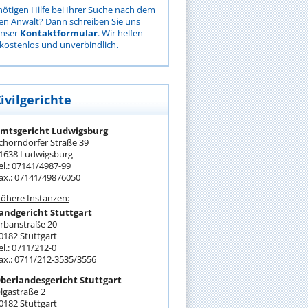
nötigen Hilfe bei Ihrer Suche nach dem
gen Anwalt? Dann schreiben Sie uns
unser
Kontaktformular
. Wir helfen
kostenlos und unverbindlich.
ivilgerichte
mtsgericht Ludwigsburg
chorndorfer Straße 39
1638 Ludwigsburg
el.: 07141/4987-99
ax.: 07141/49876050
öhere Instanzen:
andgericht Stuttgart
rbanstraße 20
0182 Stuttgart
el.: 0711/212-0
ax.: 0711/212-3535/3556
berlandesgericht Stuttgart
lgastraße 2
0182 Stuttgart