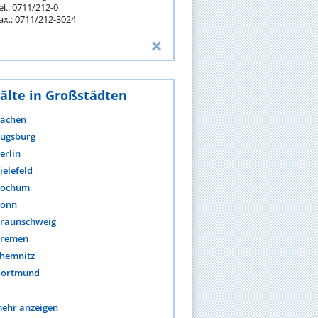
el.: 0711/212-0
ax.: 0711/212-3024
älte in Großstädten
achen
ugsburg
erlin
ielefeld
ochum
onn
raunschweig
remen
hemnitz
ortmund
ehr anzeigen