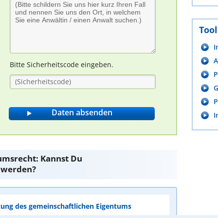
Tool
I
A
Bitte Sicherheitscode eingeben.
P
G
P
I
msrecht: Kannst Du
 werden?
tung des gemeinschaftlichen Eigentums