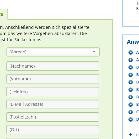
T
F
ge
rn. Anschließend werden sich spezialisierte
um das weitere Vorgehen abzuklären. Die
t für Sie kostenlos.
Anw
A
(Anrede)
A
B
B
B
B
B
B
C
D
m