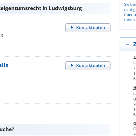
Sie be
eigentumsrecht in Ludwigsburg
richti
über 
Ihnen 
Kontaktdaten
36
Z
A
S
lis
Kontaktdaten
7
T
F
H
L
U
7
T
F
O
suche?
O
7