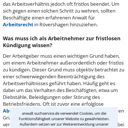
das Arbeitsverhältnis jedoch oft fristlos beendet. Um
sich gegen einen solchen Schritt zu wehren, sollten
Beschäftigte einen erfahrenen Anwalt für
Arbeitsrecht
in Rövershagen hinzuziehen.
Was muss ich als Arbeitnehmer zur fristlosen
Kündigung wissen?
Der Arbeitgeber muss einen wichtigen Grund haben,
um einem Arbeitnehmer außerordentlich oder fristlos
zu kündigen. Dieser Grund muss objektiv betrachtet zu
einer schwerwiegenden Beeinträchtigung des
Arbeitsverhältnisses geführt haben. Häufig geht es
dabei um das Verhalten des Beschäftigten, etwa um
Diebstähle, Beleidigungen oder Störung des
Betriebsfriedens. Oft ist zuvor eine erfolglose
Abmahnung
erforderlich, etwa bei weniger extremen
anwalt-suchservice.de verwendet Cookies, um die
Gründen wie dauerndem Zuspätkommen. Ein
Funktionsfähigkeit unserer Website zu gewährleisten.
versierter Rechtsanwalt in Rövershagen kann Sie dabei
Außerdem setzen wir zur Weiterentwicklung unserer