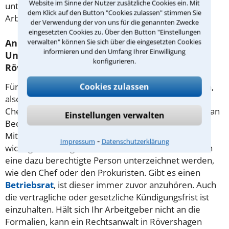
Website im Sinne der Nutzer zusätzliche Cookies ein. Mit
unterstützen, gegen die
Kündigung
Ihres
dem Klick auf den Button "Cookies zulassen" stimmen Sie
Arbeitsvertrages vorzugehen.
der Verwendung der von uns für die genannten Zwecke
eingesetzten Cookies zu. Über den Button "Einstellungen
verwalten" können Sie sich über die eingesetzten Cookies
An welche Formalien muss sich ein
informieren und den Umfang Ihrer Einwilligung
Unternehmen bei einer Kündigung in
konfigurieren.
Rövershagen halten?
Cookies zulassen
Für diesen Anlass ist die Schriftform vorgeschrieben,
also auf Papier mit eigenhändiger Unterschrift des
Chefs. Das Ende des Arbeitsverhältnisses darf nicht an
Einstellungen verwalten
Bedingungen geknüpft werden, deren Eintritt der
Mitarbeiter nicht beeinflussen kann, etwa einen
⁃
Impressum
Datenschutzerklärung
wichtigen Auftrag. Ein solches Schreiben muss durch
eine dazu berechtigte Person unterzeichnet werden,
wie den Chef oder den Prokuristen. Gibt es einen
Betriebsrat
, ist dieser immer zuvor anzuhören. Auch
die vertragliche oder gesetzliche Kündigungsfrist ist
einzuhalten. Hält sich Ihr Arbeitgeber nicht an die
Formalien, kann ein Rechtsanwalt in Rövershagen