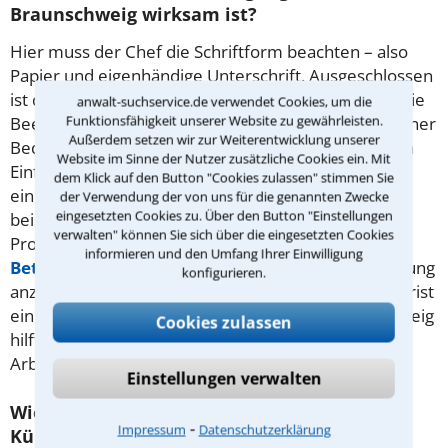
Braunschweig wirksam ist?
Hier muss der Chef die Schriftform beachten – also
Papier und eigenhändige Unterschrift. Ausgeschlossen
ist die elektronische Form. Macht der Arbeitgeber die
anwalt-suchservice.de verwendet Cookies, um die
Funktionsfähigkeit unserer Website zu gewährleisten.
Beendigung des Arbeitsverhältnisses vom Eintritt einer
Außerdem setzen wir zur Weiterentwicklung unserer
Bedingung abhängig, auf den der Angestellte keinen
Website im Sinne der Nutzer zusätzliche Cookies ein. Mit
Einfluss hat, ist sie unwirksam. Wichtig ist auch, dass
dem Klick auf den Button "Cookies zulassen" stimmen Sie
eine dazu berechtigte Person unterschreibt,
der Verwendung der von uns für die genannten Zwecke
eingesetzten Cookies zu. Über den Button "Einstellungen
beispielsweise der Arbeitgeber selbst oder ein
verwalten" können Sie sich über die eingesetzten Cookies
Prokurist. Eine weitere Vorschrift ist, dass der
informieren und den Umfang Ihrer Einwilligung
Betriebsrat
– soweit vorhanden – vor einer Entlassung
konfigurieren.
anzuhören ist. Auch muss der Chef die Kündigungsfrist
einhalten. Ein versierter Rechtsanwalt in Braunschweig
Cookies zulassen
hilft Ihnen, Argumente gegen die Kündigung Ihres
Arbeitsvertrages zu finden.
Einstellungen verwalten
Wie kann man mit einer
⁃
Impressum
Datenschutzerklärung
Kündigungsschutzklage seinen Arbeitsplatz