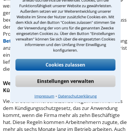
anwalt-suchservice.de verwendet Cookies, um die
wenn sie vom Eintritt einer Bedingung abhängig
Funktionsfähigkeit unserer Website zu gewährleisten.
Außerdem setzen wir zur Weiterentwicklung unserer
gemacht wird, den der Arbeitnehmer nicht
Website im Sinne der Nutzer zusätzliche Cookies ein. Mit
beeinflussen kann. Eine dazu berechtigte Person muss
dem Klick auf den Button "Cookies zulassen" stimmen Sie
den Brief unterschreiben, etwa der Chef oder ein
der Verwendung der von uns für die genannten Zwecke
Prokurist. Eine weitere Vorschrift ist, dass der
eingesetzten Cookies zu. Über den Button "Einstellungen
verwalten" können Sie sich über die eingesetzten Cookies
Betriebsrat
– soweit vorhanden – vor einer Entlassung
informieren und den Umfang Ihrer Einwilligung
anzuhören ist. Auch muss der Chef die Kündigungsfrist
konfigurieren.
einhalten. Die Missachtung von Formvorschriften
liefert Ihrem Rechtsanwalt in Hannover Gründe, um
Cookies zulassen
die
Kündigung
Ihres Arbeitsvertrages anzugreifen.
Einstellungen verwalten
Welche Möglichkeiten bietet eine
Kündigungsschutzklage?
⁃
Impressum
Datenschutzerklärung
Viele arbeitnehmerschützende Regeln stammen aus
dem Kündigungsschutzgesetz, das zur Anwendung
kommt, wenn die Firma mehr als zehn Beschäftigte
hat. Diese Regeln kommen Arbeitnehmern zugute, die
mehr als sechs Monate lang im Betrieb arbeiten. Auch