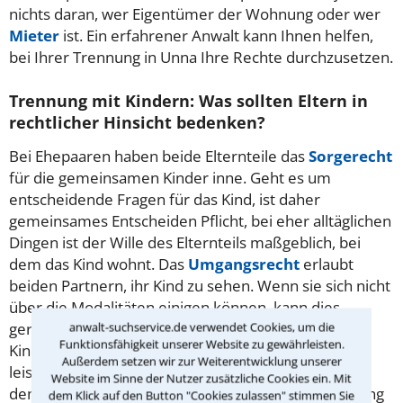
nichts daran, wer Eigentümer der Wohnung oder wer
Mieter
ist. Ein erfahrener Anwalt kann Ihnen helfen,
bei Ihrer Trennung in Unna Ihre Rechte durchzusetzen.
Trennung mit Kindern: Was sollten Eltern in
rechtlicher Hinsicht bedenken?
Bei Ehepaaren haben beide Elternteile das
Sorgerecht
für die gemeinsamen Kinder inne. Geht es um
entscheidende Fragen für das Kind, ist daher
gemeinsames Entscheiden Pflicht, bei eher alltäglichen
Dingen ist der Wille des Elternteils maßgeblich, bei
dem das Kind wohnt. Das
Umgangsrecht
erlaubt
beiden Partnern, ihr Kind zu sehen. Wenn sie sich nicht
über die Modalitäten einigen können, kann dies
anwalt-suchservice.de verwendet Cookies, um die
gerichtlich geklärt werden. Wer nicht selbst mit den
Funktionsfähigkeit unserer Website zu gewährleisten.
Kindern zusammen wohnt, hat ihnen
Unterhalt
zu
Außerdem setzen wir zur Weiterentwicklung unserer
leisten. Die Höhe richtet sich nach ihrem Alter und
Website im Sinne der Nutzer zusätzliche Cookies ein. Mit
dem Einkommen des Elternteils. Fragen zum Umgang
dem Klick auf den Button "Cookies zulassen" stimmen Sie