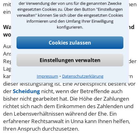
der Verwendung der von uns für die genannten Zwecke
mit den Kindern bei einer Trennung beantwortet Ihnen
eingesetzten Cookies zu. Über den Button "Einstellungen
ein kompetenter Rechtsanwalt aus Unna.
verwalten" können Sie sich über die eingesetzten Cookies
informieren und den Umfang Ihrer Einwilligung
Wann bekommt man Trennungsunterhalt und
konfigurieren.
wonach richtet sich dessen Höhe?
Cookies zulassen
Auch vor der Auflösung einer Ehe kann es einen
Anspruch auf Unterhalt geben, der nach eigenen
Einstellungen verwalten
Regeln berechnet wird. Ist ein Partner nicht dazu in der
Lage, seine laufenden Kosten selbst zu bestreiten,
⁃
kann er vom anderen Unterstützung fordern – sofern
Impressum
Datenschutzerklärung
dieser leistungsfähig ist. Eine Arbeitspflicht besteht vor
der
Scheidung
nicht, wenn der Betreffende auch
bisher nicht gearbeitet hat. Die Höhe der Zahlungen
richtet sich nach dem Einkommen des Zahlenden und
den Lebensverhältnissen während der Ehe. Ein
erfahrener Rechtsanwalt in Unna kann Ihnen helfen,
Ihren Anspruch durchzusetzen.