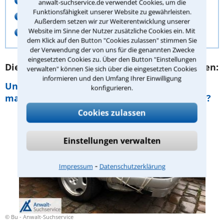
anwalt-suchservice.de verwendet Cookies, um die
Funktionsfähigkeit unserer Website zu gewährleisten.
Pfändungsfreibetrag berechnen
Außerdem setzen wir zur Weiterentwicklung unserer
Interaktive Formulare
Website im Sinne der Nutzer zusätzliche Cookies ein. Mit
dem Klick auf den Button "Cookies zulassen" stimmen Sie
der Verwendung der von uns für die genannten Zwecke
eingesetzten Cookies zu. Über den Button "Einstellungen
Diese Beiträge könnten Sie auch interessieren:
verwalten" können Sie sich über die eingesetzten Cookies
informieren und den Umfang Ihrer Einwilligung
Unfallflucht: Wann liegt sie vor und wann
konfigurieren.
mache ich mich wegen Fahrerflucht strafbar?
Cookies zulassen
Einstellungen verwalten
⁃
Impressum
Datenschutzerklärung
© Bu - Anwalt-Suchservice