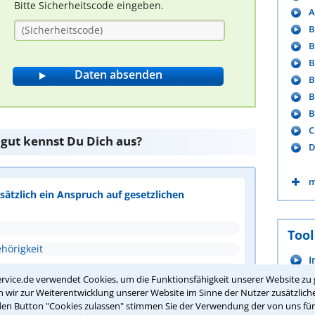
Bitte Sicherheitscode eingeben.
A
B
B
B
B
B
B
C
 gut kennst Du Dich aus?
D
m
ätzlich ein Anspruch auf gesetzlichen
Tool
hörigkeit
I
s Arbeitsverhältnisses
rvice.de verwendet Cookies, um die Funktionsfähigkeit unserer Website zu 
A
ung
wir zur Weiterentwicklung unserer Website im Sinne der Nutzer zusätzliche
P
den Button "Cookies zulassen" stimmen Sie der Verwendung der von uns fü