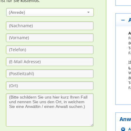
t für Sie kostenlos.
(Anrede)
A
F
8
T
F
H
L
W
8
T
F
Anw
A