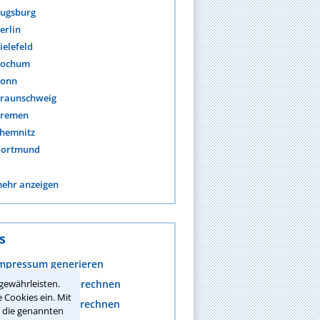
ugsburg
erlin
ielefeld
ochum
onn
raunschweig
remen
hemnitz
ortmund
ehr anzeigen
s
mpressum generieren
gewährleisten.
nwaltskosten berechnen
 Cookies ein. Mit
rozesskosten berechnen
r die genannten