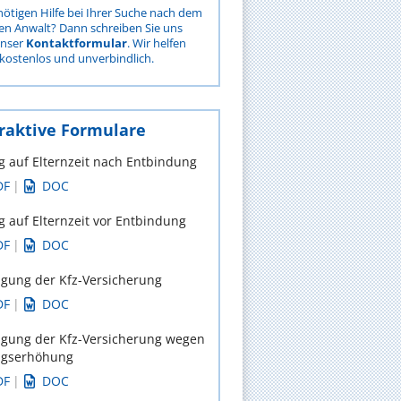
nötigen Hilfe bei Ihrer Suche nach dem
gen Anwalt? Dann schreiben Sie uns
unser
Kontaktformular
. Wir helfen
kostenlos und unverbindlich.
raktive Formulare
g auf Elternzeit nach Entbindung
DF
|
DOC
g auf Elternzeit vor Entbindung
DF
|
DOC
gung der Kfz-Versicherung
DF
|
DOC
gung der Kfz-Versicherung wegen
agserhöhung
DF
|
DOC