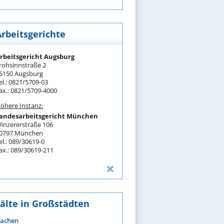
Arbeitsgerichte
rbeitsgericht Augsburg
rohsinnstraße 2
6150 Augsburg
el.: 0821/5709-03
ax.: 0821/5709-4000
öhere Instanz:
andesarbeitsgericht München
inzererstraße 106
0797 München
el.: 089/30619-0
ax.: 089/30619-211
älte in Großstädten
achen