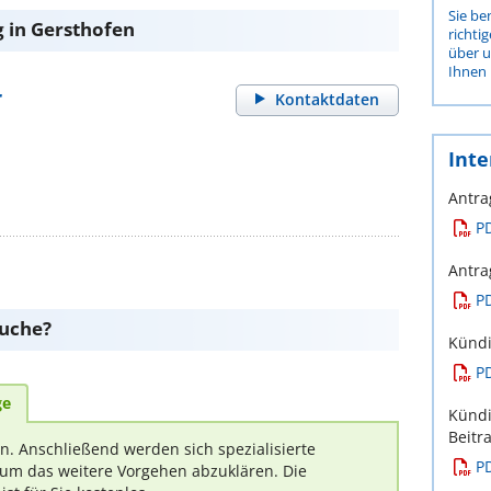
Sie be
 in Gersthofen
richti
über 
Ihnen 
r
Kontaktdaten
Inte
Antra
P
Antra
P
suche?
Kündi
P
ge
Kündi
Beitr
rn. Anschließend werden sich spezialisierte
P
um das weitere Vorgehen abzuklären. Die