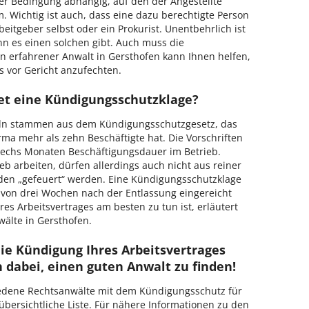
iner Bedingung abhängig, auf den der Angestellte
am. Wichtig ist auch, dass eine dazu berechtigte Person
beitgeber selbst oder ein Prokurist. Unentbehrlich ist
n es einen solchen gibt. Auch muss die
n erfahrener Anwalt in Gersthofen kann Ihnen helfen,
s vor Gericht anzufechten.
et eine Kündigungsschutzklage?
eln stammen aus dem Kündigungsschutzgesetz, das
a mehr als zehn Beschäftigte hat. Die Vorschriften
 sechs Monaten Beschäftigungsdauer im Betrieb.
ieb arbeiten, dürfen allerdings auch nicht aus reiner
den „gefeuert“ werden. Eine Kündigungsschutzklage
 von drei Wochen nach der Entlassung eingereicht
s Arbeitsvertrages am besten zu tun ist, erläutert
wälte in Gersthofen.
die Kündigung Ihres Arbeitsvertrages
n dabei, einen guten Anwalt zu finden!
iedene Rechtsanwälte mit dem Kündigungsschutz für
übersichtliche Liste. Für nähere Informationen zu den