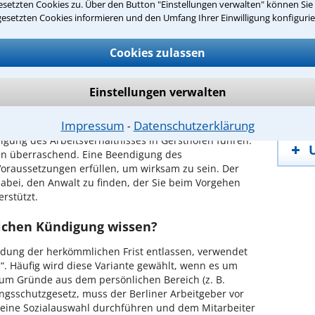
G
setzten Cookies zu. Über den Button "Einstellungen verwalten" können Sie 
gesetzten Cookies informieren und den Umfang Ihrer Einwilligung konfigurie
ntwort überprüfen
P
I
Cookies zulassen
ompetenten Rechtsanwalt in Gersthofen
Einstellungen verwalten
hres Arbeitsvertrages?
Impressum
Datenschutzerklärung
⁃
gung des Arbeitsverhältnisses in Gersthofen führen.
ten überraschend. Eine Beendigung des
Voraussetzungen erfüllen, um wirksam zu sein. Der
dabei, den Anwalt zu finden, der Sie beim Vorgehen
erstützt.
ichen Kündigung wissen?
dung der herkömmlichen Frist entlassen, verwendet
“. Häufig wird diese Variante gewählt, wenn es um
um Gründe aus dem persönlichen Bereich (z. B.
ungsschutzgesetz, muss der Berliner Arbeitgeber vor
 eine Sozialauswahl durchführen und dem Mitarbeiter