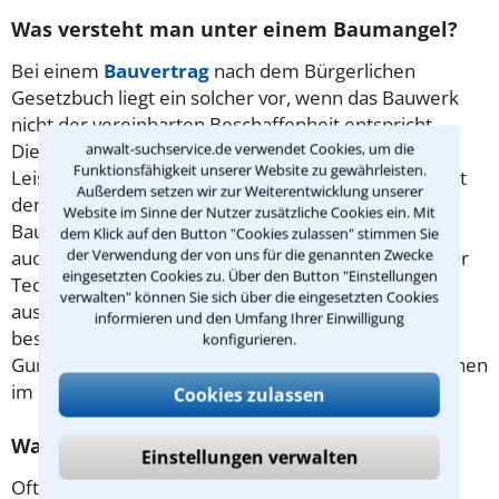
Was versteht man unter einem Baumangel?
Bei einem
Bauvertrag
nach dem Bürgerlichen
Gesetzbuch liegt ein solcher vor, wenn das Bauwerk
nicht der vereinbarten Beschaffenheit entspricht.
Diese wird üblicherweise durch eine genaue
anwalt-suchservice.de verwendet Cookies, um die
Funktionsfähigkeit unserer Website zu gewährleisten.
Leistungsbeschreibung und Pläne festgehalten. Liegt
Außerdem setzen wir zur Weiterentwicklung unserer
dem Vertrag die Vergabe-und Vertragsordnung für
Website im Sinne der Nutzer zusätzliche Cookies ein. Mit
Bauleistungen (VOB) zugrunde, besteht ein Mangel
dem Klick auf den Button "Cookies zulassen" stimmen Sie
der Verwendung der von uns für die genannten Zwecke
auch in der Missachtung der anerkannten Regeln der
eingesetzten Cookies zu. Über den Button "Einstellungen
Technik. Damit ein Mangel Ansprüche des Bauherrn
verwalten" können Sie sich über die eingesetzten Cookies
auslöst, muss er bei Abnahme des Bauwerkes
informieren und den Umfang Ihrer Einwilligung
bestanden haben. Ein erfahrener Rechtsanwalt in
konfigurieren.
Gummersbach kann Ihnen sagen, welche Rechte Ihnen
im Einzelfall zustehen.
Cookies zulassen
Was sind die häufigsten Baumängel?
Einstellungen verwalten
Oft finden sich Risse in Putz oder Mauerwerk.